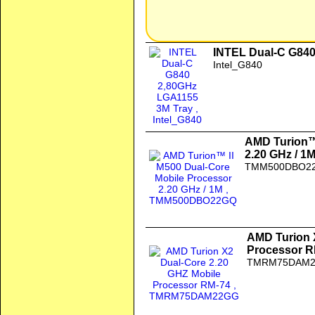
INTEL Dual-C G840
Intel_G840
AMD Turion™ 
2.20 GHz / 1
TMM500DBO2
AMD Turion 
Processor R
TMRM75DAM