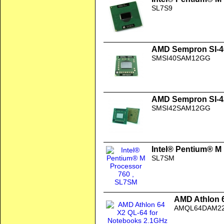
SL7S9
AMD Sempron SI-40
SMSI40SAM12GG
AMD Sempron SI-42
SMSI42SAM12GG
Intel® Pentium® M
SL7SM
AMD Athlon 6
AMQL64DAM2