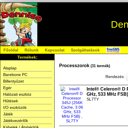
Den
Főoldal
Rólunk
Kapcsolat
Szolgáltatások
Termékek:
Processzorok
(31 termék)
Alaplap
Barebone PC
Rendezés:
Billentyűzet
Egér
Intel® Celeron® D 
GHz, 533 MHz FSB
Hálózati eszköz
SL7TY
Hűtések
I/O eszközök
Játék
Játékvezérlők
Kábelek / Átalakítók