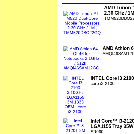
AMD Turion™ 
2.30 GHz / 1
TMM520DBO2
AMD Athlon 64
AMQI46SAM12
INTEL Core i3 210
core i3-2100
Intel Core™ i3-212
LGA1155 Tray 35W
SR060