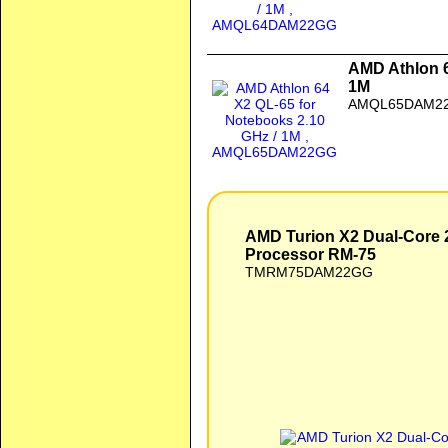
AMD Athlon 6
1M
AMQL65DAM2
AMD Turion X2 Dual-Core 2.20 GHZ Mobile 
AMD Turion X2 Dual-Core 
Processor RM-75
TMRM75DAM22GG