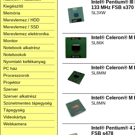
Intel® Pentium® II
Kiegészítő
133 MHz FSB s370
SL3XW
Memória
Merevlemez / HDD
Merevlemez / SSD
Merevlemez elektronika
Intel® Celeron® M
Monitor
SL86K
Notebook alkatrész
Notebookok
Nyomtató kellékanyag
Intel® Celeron® M
PC ház
SL8MM
Processzorok
Projektor
Szerver
Szerver alkatrész
Intel® Celeron® M
Szünetmentes tápegység
SL8MN
Tápegység
Videokártya
Webkamera
Intel® Pentium® 4
FSB s478