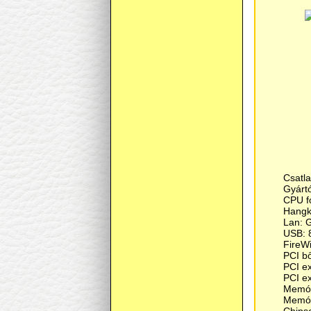
Csatla
Gyárt
CPU f
Hangk
Lan: 
USB: 
FireWi
PCI bő
PCI ex
PCI ex
Memór
Memóri