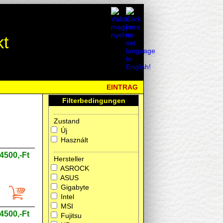
kt
EINTRAG
Filterbedingungen
Zustand
Új
Használt
4500,-Ft
Hersteller
ASROCK
ASUS
Gigabyte
Intel
MSI
4500,-Ft
Fujitsu