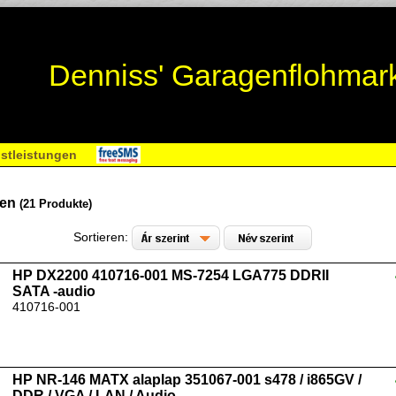
Denniss' Garagenflohmar
stleistungen
den
(21 Produkte)
Sortieren:
HP DX2200 410716-001 MS-7254 LGA775 DDRII
SATA -audio
410716-001
HP NR-146 MATX alaplap 351067-001 s478 / i865GV /
DDR / VGA / LAN / Audio