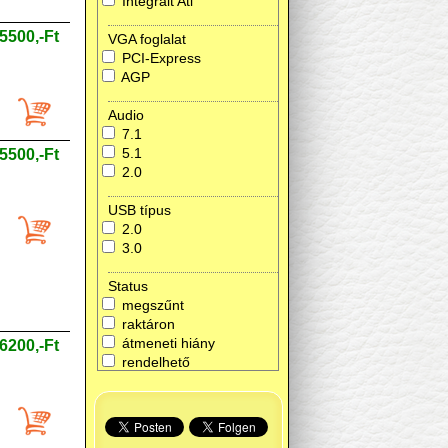
Integrált Ati
5500,-Ft
VGA foglalat
PCI-Express
AGP
Audio
7.1
5.1
5500,-Ft
2.0
USB típus
2.0
3.0
Status
megszűnt
raktáron
átmeneti hiány
6200,-Ft
rendelhető