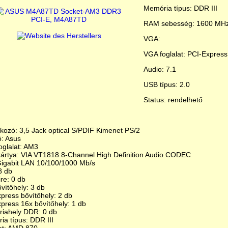
Memória típus: DDR III
RAM sebesség: 1600 MH
VGA:
VGA foglalat: PCI-Express
Audio: 7.1
USB típus: 2.0
Status: rendelhető
kozó: 3,5 Jack optical S/PDIF Kimenet PS/2
ó: Asus
oglalat: AM3
ártya: VIA VT1818 8-Channel High Definition Audio CODEC
Gigabit LAN 10/100/1000 Mb/s
8 db
re: 0 db
vítőhely: 3 db
press bővítőhely: 2 db
press 16x bővítőhely: 1 db
iahely DDR: 0 db
a típus: DDR III