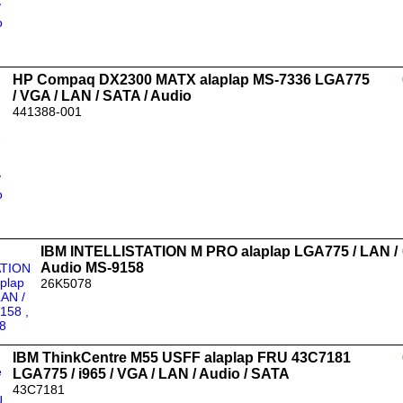
HP Compaq DX2300 MATX alaplap MS-7336 LGA775
/ VGA / LAN / SATA / Audio
441388-001
IBM INTELLISTATION M PRO alaplap LGA775 / LAN /
Audio MS-9158
26K5078
IBM ThinkCentre M55 USFF alaplap FRU 43C7181
LGA775 / i965 / VGA / LAN / Audio / SATA
43C7181