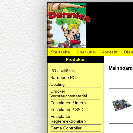
Startseite
Über uns
Kontakt
Dien
Produkte:
Mainboar
I/O eszközök
Barebone PC
Cooling
Drucker
Verbrauchsmaterial
Festplatten / intern
Festplatten / SSD
Festplatten
Reglerelektroniken
Game Controller