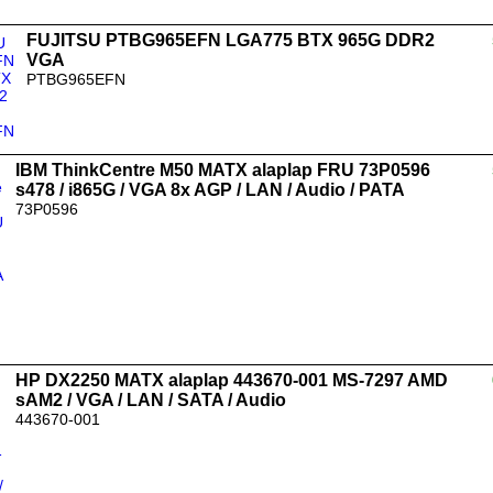
FUJITSU PTBG965EFN LGA775 BTX 965G DDR2
VGA
PTBG965EFN
IBM ThinkCentre M50 MATX alaplap FRU 73P0596
s478 / i865G / VGA 8x AGP / LAN / Audio / PATA
73P0596
HP DX2250 MATX alaplap 443670-001 MS-7297 AMD
sAM2 / VGA / LAN / SATA / Audio
443670-001