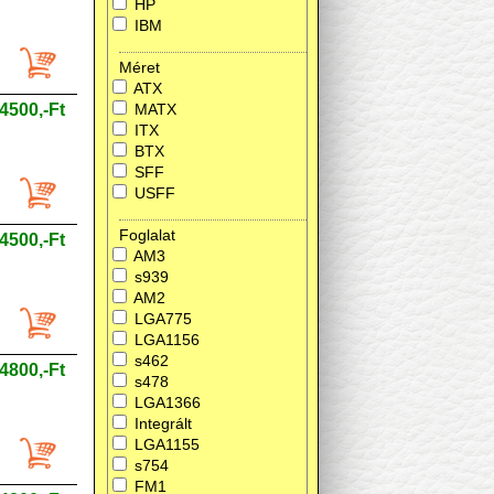
HP
IBM
Méret
ATX
4500,-Ft
MATX
ITX
BTX
SFF
USFF
Foglalat
4500,-Ft
AM3
s939
AM2
LGA775
LGA1156
s462
4800,-Ft
s478
LGA1366
Integrált
LGA1155
s754
FM1