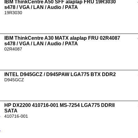
IBM ThinkCentre A50 SFF alaplap FRU 19R3030
s478 / VGA / LAN / Audio / PATA
19R3030
IBM ThinkCentre A30 MATX alaplap FRU 02R4087
s478 / VGA / LAN / Audio / PATA
02R4087
INTEL D945GCZ / D945PAW LGA775 BTX DDR2
D945GCZ
HP DX2200 410716-001 MS-7254 LGA775 DDRII
SATA
410716-001