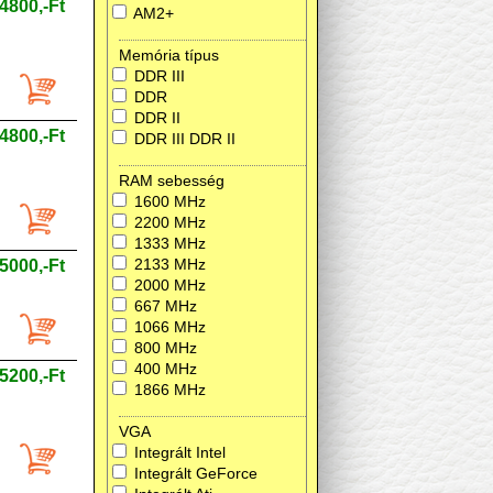
4800,-Ft
AM2+
Memória típus
DDR III
DDR
DDR II
4800,-Ft
DDR III DDR II
RAM sebesség
1600 MHz
2200 MHz
1333 MHz
2133 MHz
5000,-Ft
2000 MHz
667 MHz
1066 MHz
800 MHz
400 MHz
5200,-Ft
1866 MHz
VGA
Integrált Intel
Integrált GeForce