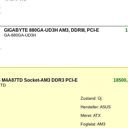
GIGABYTE 880GA-UD3H AM3, DDRIII, PCI-E
1
GA-880GA-UD3H
 M4A87TD Socket-AM3 DDR3 PCI-E
18500
7TD
Zustand: Új
Hersteller: ASUS
Méret: ATX
Foglalat: AM3