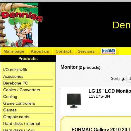
Den
Main page
About us
Contact
Services
Products:
Monitor
(2 products)
I/O eszközök
Acessories
Sorting:
Barebone PC
Cables / Converters
LG 19" LCD Monit
L1917S-BN
Cooling
Game controllers
Games
Graphic cards
Hard disks / internal
FORMAC Gallery 2010 20,1
Hard disks / SSD