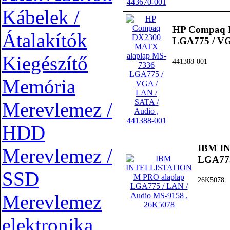
Kábelek /
HP Compaq 
Átalakítók
LGA775 / VG
Kiegészítő
441388-001
Memória
Merevlemez /
HDD
IBM I
Merevlemez /
LGA775
SSD
26K5078
Merevlemez
elektronika