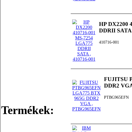
HP DX2200 
DDRII SATA
410716-001
FUJITSU 
DDR2 VG
PTBG965EFN
Termékek: