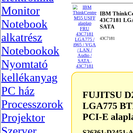
Monitor
IBM ThinkCe
43C7181 LGA7
Notebook
SATA
alkatrész
43C7181
Notebookok
Nyomtató
kellékanyag
FUJITSU D2451-A23 LGA775 BTX DDR2 
PC ház
FUJITSU D
Processzorok
LGA775 B
Projektor
PCI-E alapl
Szerver
S26361-D2451-A