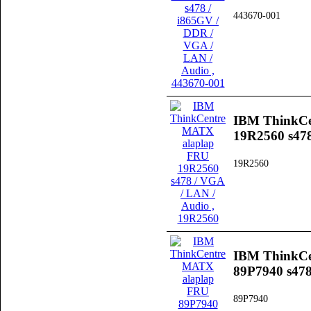
443670-001
IBM ThinkCe
19R2560 s478
19R2560
IBM ThinkCe
89P7940 s478
89P7940