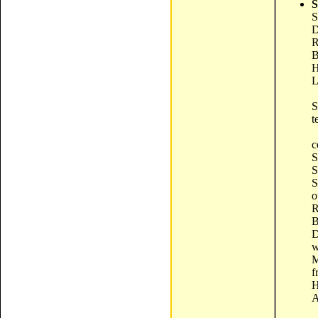
S
S
D
R
B
H
L
S
t
c
S
S
S
o
R
B
D
w
M
f
H
A