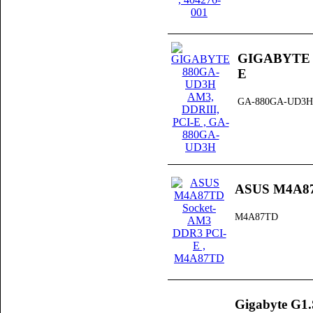
GIGABYTE 8
E
GA-880GA-UD3H
ASUS M4A87
M4A87TD
Gigabyte G1.