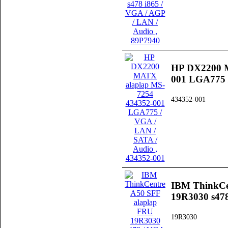
HP DX2200 M
001 LGA775 
434352-001
IBM ThinkCe
19R3030 s478
19R3030