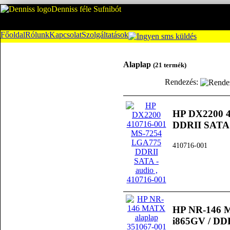
Denniss féle Sufnibót
Főoldal
Rólunk
Kapcsolat
Szolgáltatások
Alaplap
(21 termék)
Rendezés:
HP DX2200 
DDRII SATA 
410716-001
HP NR-146 M
i865GV / DD