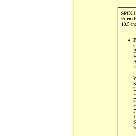
SPECI
Form F
10.5-in
F
C
B
A
i
L
W
U
F
F
F
F
T
S
S