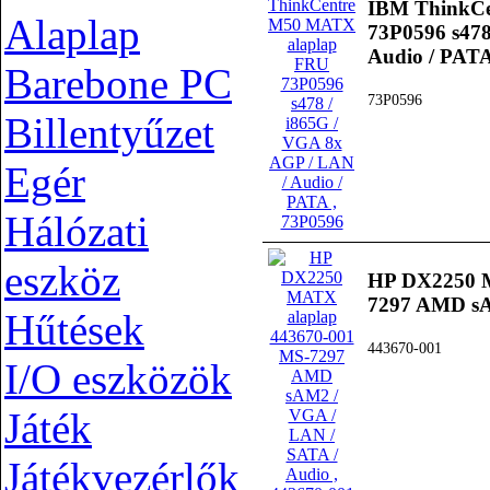
IBM ThinkC
Alaplap
73P0596 s478
Audio / PAT
Barebone PC
73P0596
Billentyűzet
Egér
Hálózati
eszköz
HP DX2250 M
7297 AMD sA
Hűtések
443670-001
I/O eszközök
Játék
Játékvezérlők