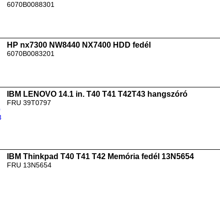
6070B0088301
HP nx7300 NW8440 NX7400 HDD fedél
6070B0083201
IBM LENOVO 14.1 in. T40 T41 T42T43 hangszóró
FRU 39T0797
IBM Thinkpad T40 T41 T42 Memória fedél 13N5654
FRU 13N5654