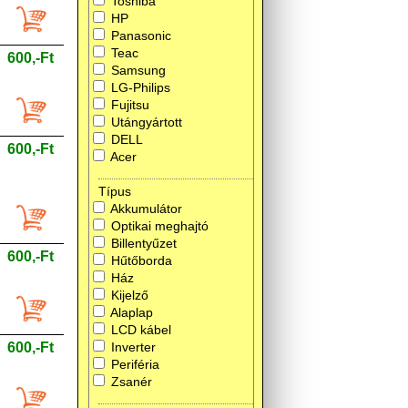
Toshiba
HP
Panasonic
Teac
600,-Ft
Samsung
LG-Philips
Fujitsu
Utángyártott
DELL
600,-Ft
Acer
Típus
Akkumulátor
Optikai meghajtó
Billentyűzet
600,-Ft
Hűtőborda
Ház
Kijelző
Alaplap
LCD kábel
600,-Ft
Inverter
Periféria
Zsanér