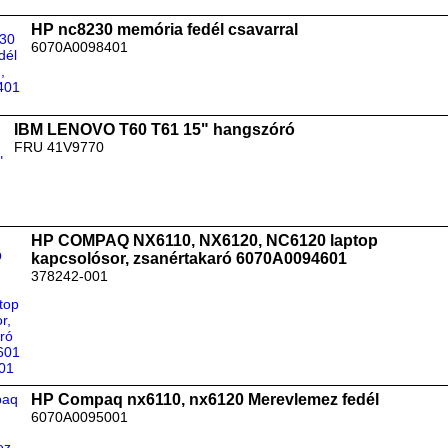
HP nc8230 memória fedél csavarral
6070A0098401
IBM LENOVO T60 T61 15" hangszóró
FRU 41V9770
HP COMPAQ NX6110, NX6120, NC6120 laptop
kapcsolósor, zsanértakaró 6070A0094601
378242-001
HP Compaq nx6110, nx6120 Merevlemez fedél
6070A0095001