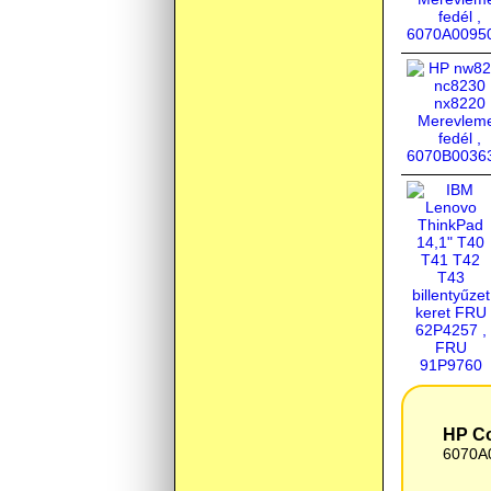
HP Co
6070A