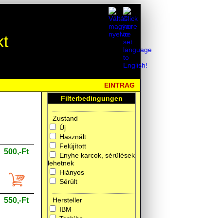
kt
EINTRAG
Filterbedingungen
Zustand
Új
Használt
Felújított
500,-Ft
Enyhe karcok, sérülések
lehetnek
Hiányos
Sérült
550,-Ft
Hersteller
IBM