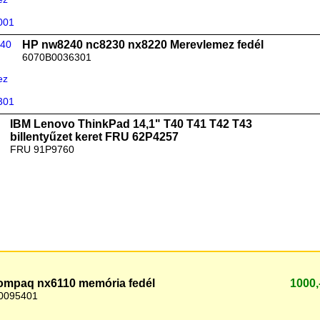
HP nw8240 nc8230 nx8220 Merevlemez fedél
6070B0036301
IBM Lenovo ThinkPad 14,1" T40 T41 T42 T43
billentyűzet keret FRU 62P4257
FRU 91P9760
mpaq nx6110 memória fedél
1000
0095401