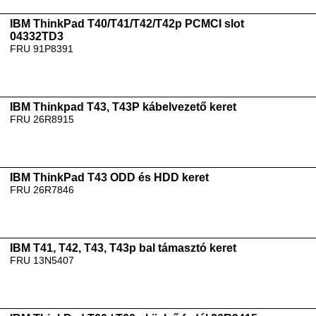
IBM ThinkPad T40/T41/T42/T42p PCMCI slot
04332TD3
FRU 91P8391
IBM Thinkpad T43, T43P kábelvezető keret
FRU 26R8915
IBM ThinkPad T43 ODD és HDD keret
FRU 26R7846
IBM T41, T42, T43, T43p bal támasztó keret
FRU 13N5407