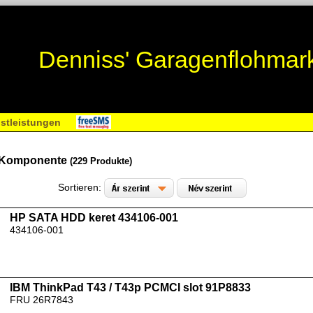
Denniss' Garagenflohmar
stleistungen
 Komponente
(229 Produkte)
Sortieren:
HP SATA HDD keret 434106-001
434106-001
IBM ThinkPad T43 / T43p PCMCI slot 91P8833
FRU 26R7843