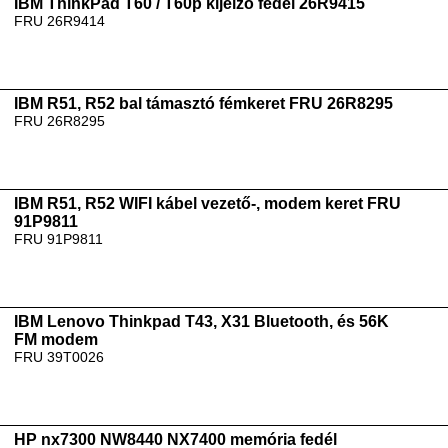
IBM ThinkPad T60 / T60p kijelző fedél 26R9415
FRU 26R9414
IBM R51, R52 bal támasztó fémkeret FRU 26R8295
FRU 26R8295
IBM R51, R52 WIFI kábel vezető-, modem keret FRU
91P9811
FRU 91P9811
IBM Lenovo Thinkpad T43, X31 Bluetooth, és 56K
FM modem
FRU 39T0026
HP nx7300 NW8440 NX7400 memória fedél