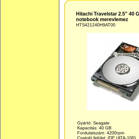
Hitachi Travelstar 2.5" 40
notebook merevlemez
HTS421240H9AT00
Gyártó: Seagate
Kapacitás: 40 GB
Fordulatszám: 4200rpm
Csatoló felület: IDE (ATA-100)