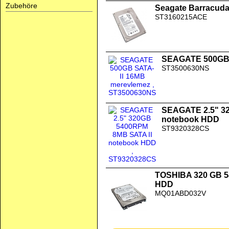
Zubehöre
Seagate Barracuda
ST3160215ACE
SEAGATE 500GB 
ST3500630NS
SEAGATE 2.5" 3
notebook HDD
ST9320328CS
TOSHIBA 320 GB 
HDD
MQ01ABD032V
Hitachi Travelstar 2.5" 40 GB ATA-10