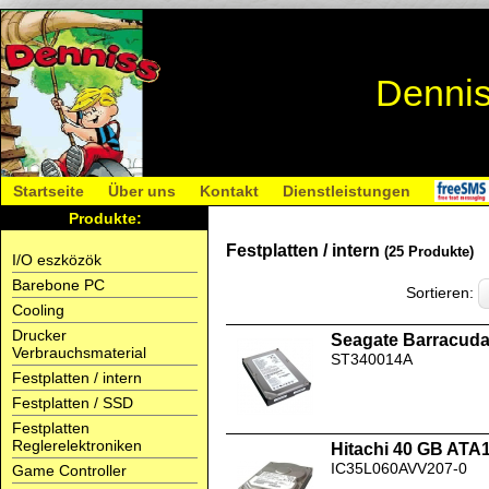
Dennis
Startseite
Über uns
Kontakt
Dienstleistungen
Produkte:
Festplatten / intern
(25 Produkte)
I/O eszközök
Barebone PC
Sortieren:
Cooling
Drucker
Seagate Barracud
Verbrauchsmaterial
ST340014A
Festplatten / intern
Festplatten / SSD
Festplatten
Reglerelektroniken
Hitachi 40 GB ATA
IC35L060AVV207-0
Game Controller