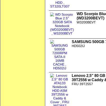
WD Scorpio Blu
(WD3200BEVT)
W3200BEVT
SAMSUNG 500GB 7
HD502IJ
Lenovo 2,5" 80 G
39T2556 w Caddy 
FRU 39T2557