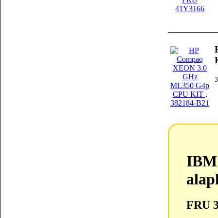
3
IBM
alap
FRU 