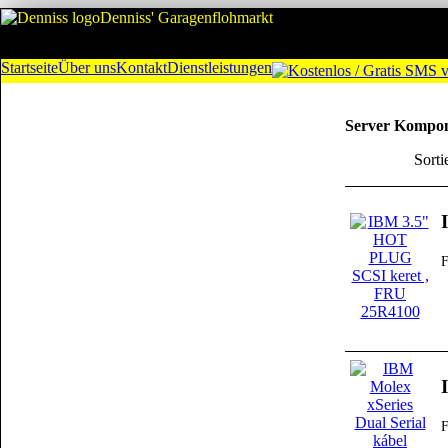
Denniss' Garagenflohmarkt
Startseite
Über uns
Kontakt
Dienstleistungen
Server Kompo
Sorti