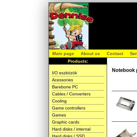
Main page
About us
Contact
Ser
Products:
Notebook 
I/O eszközök
Acessories
Barebone PC
Cables / Converters
Cooling
Game controllers
Games
Graphic cards
Hard disks / internal
Hard disks / SSD