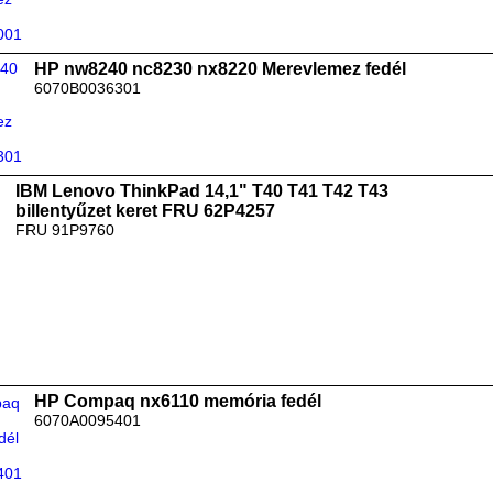
HP nw8240 nc8230 nx8220 Merevlemez fedél
6070B0036301
IBM Lenovo ThinkPad 14,1" T40 T41 T42 T43
billentyűzet keret FRU 62P4257
FRU 91P9760
HP Compaq nx6110 memória fedél
6070A0095401