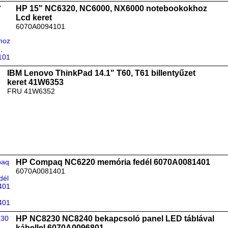
HP 15" NC6320, NC6000, NX6000 notebookokhoz
Lcd keret
6070A0094101
IBM Lenovo ThinkPad 14.1" T60, T61 billentyűzet
keret 41W6353
FRU 41W6352
HP Compaq NC6220 memória fedél 6070A0081401
6070A0081401
HP NC8230 NC8240 bekapcsoló panel LED táblával
kábellel 6070A0096801