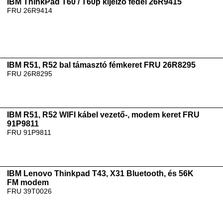
IBM ThinkPad T60 / T60p kijelző fedél 26R9415
FRU 26R9414
IBM R51, R52 bal támasztó fémkeret FRU 26R8295
FRU 26R8295
IBM R51, R52 WIFI kábel vezető-, modem keret FRU
91P9811
FRU 91P9811
IBM Lenovo Thinkpad T43, X31 Bluetooth, és 56K
FM modem
FRU 39T0026