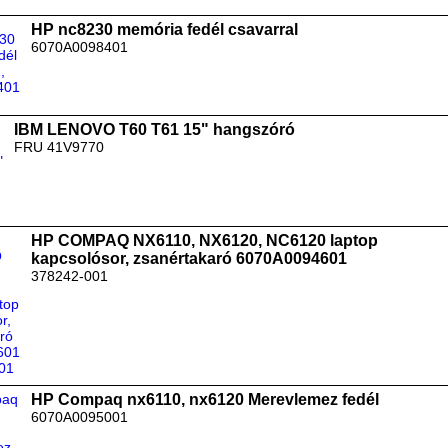
HP nc8230 memória fedél csavarral
6070A0098401
IBM LENOVO T60 T61 15" hangszóró
FRU 41V9770
HP COMPAQ NX6110, NX6120, NC6120 laptop
kapcsolósor, zsanértakaró 6070A0094601
378242-001
HP Compaq nx6110, nx6120 Merevlemez fedél
6070A0095001