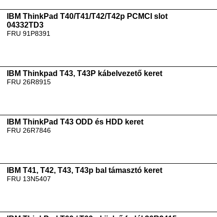
IBM ThinkPad T40/T41/T42/T42p PCMCI slot
04332TD3
FRU 91P8391
IBM Thinkpad T43, T43P kábelvezető keret
FRU 26R8915
IBM ThinkPad T43 ODD és HDD keret
FRU 26R7846
IBM T41, T42, T43, T43p bal támasztó keret
FRU 13N5407