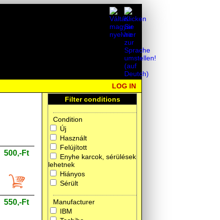
LOG IN
Filter conditions
Condition
Új
Használt
Felújított
500,-Ft
Enyhe karcok, sérülések
lehetnek
Hiányos
Sérült
550,-Ft
Manufacturer
IBM