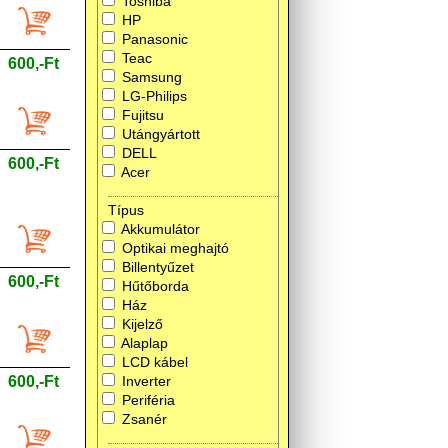
Toshiba
HP
Panasonic
Teac
600,-Ft
Samsung
LG-Philips
Fujitsu
Utángyártott
DELL
600,-Ft
Acer
Típus
Akkumulátor
Optikai meghajtó
Billentyűzet
600,-Ft
Hűtőborda
Ház
Kijelző
Alaplap
LCD kábel
600,-Ft
Inverter
Periféria
Zsanér