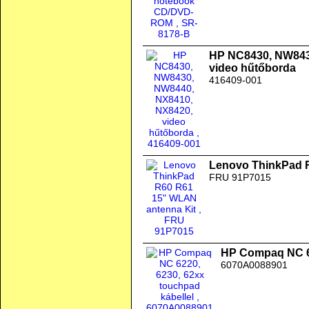
HP NC8430, NW843
video hűtőborda
416409-001
Lenovo ThinkPad 
FRU 91P7015
HP Compaq NC 62
6070A0088901