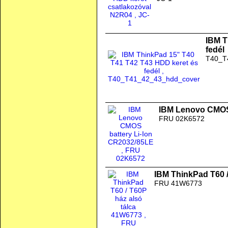
IBM T
fedél
T40_T
IBM Lenovo CMOS 
FRU 02K6572
IBM ThinkPad T60 /
FRU 41W6773