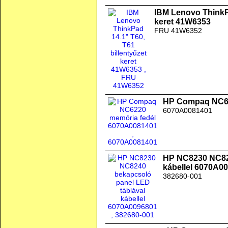
IBM Lenovo ThinkPa
keret 41W6353
FRU 41W6352
HP Compaq NC62
6070A0081401
HP NC8230 NC824
kábellel 6070A0
382680-001