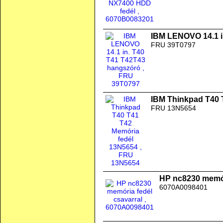
IBM LENOVO 14.1 i
FRU 39T0797
IBM Thinkpad T40 
FRU 13N5654
HP nc8230 memór
6070A0098401