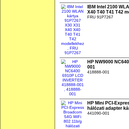
IBM Intel 2100 WL
X40 T40 T41 T42 m
FRU 91P7267
HP NW9000 NC640
001
418888-001
HP Mini PCI-Expre
hálózati adapter ká
441090-001