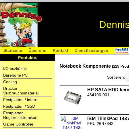
Dennis
Startseite
Über uns
Kontakt
Dienstleistungen
Produkte:
Notebook Komponente
(229 Prod
I/O eszközök
Barebone PC
Sortieren:
Cooling
Drucker
HP SATA HDD kere
Verbrauchsmaterial
434106-001
Festplatten / intern
Festplatten / SSD
Festplatten
Reglerelektroniken
IBM ThinkPad T43 
FRU 26R7843
Game Controller