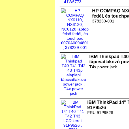
HP COMPAQ NX61
fedél, és touch
378239-001
IBM Thinkpad T40 
tápcsatlakozó pow
T4x power jack
IBM ThinkPad 14" 
91P9526
FRU 91P9526