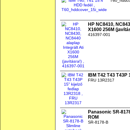
T60_hddco
HP NC8410, NC8430,
X1600 256M (javítás
416397-001
IBM T42 T43 T43P 1
FRU 13R2317
Panasonic SR-8178
ROM
SR-8178-B