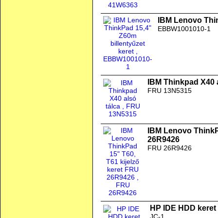
IBM Lenovo Thin
EBBW1001010-1
IBM Thinkpad X40 a
FRU 13N5315
IBM Lenovo ThinkPa
26R9426
FRU 26R9426
HP IDE HDD keret
JC-1