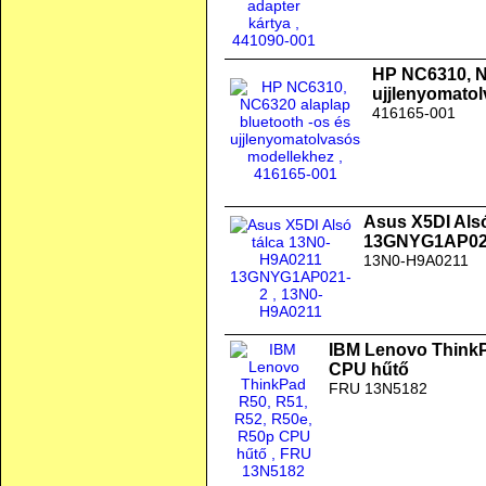
HP NC6310, N
ujjlenyomato
416165-001
Asus X5DI Als
13GNYG1AP02
13N0-H9A0211
IBM Lenovo ThinkP
CPU hűtő
FRU 13N5182