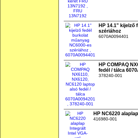
HP 14.1" kijelző
szériához
6070A0094401
HP COMPAQ NX61
fedél / tálca 60
378240-001
HP NC6220 alaplap I
416980-001