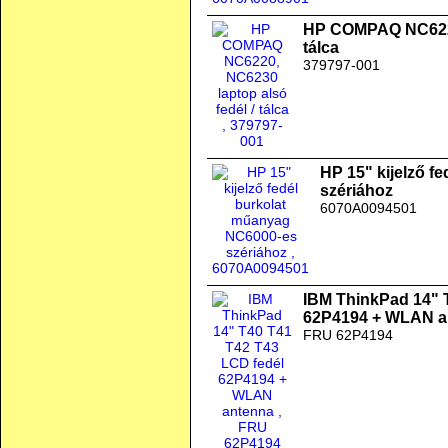
HP COMPAQ NC6220,
tálca
379797-001
HP 15" kijelző f
szériához
6070A0094501
IBM ThinkPad 14" 
62P4194 + WLAN a
FRU 62P4194