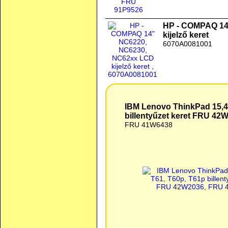
HP - COMPAQ 14
kijelző keret
6070A0081001
IBM Lenovo ThinkPad 15,4" T60, T61, T60p, T61p
IBM Lenovo ThinkPad 15,4"
billentyűzet keret FRU 42
FRU 41W6438