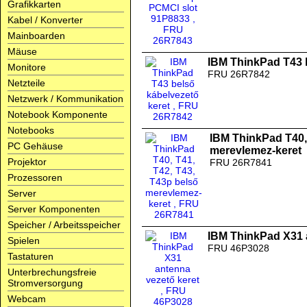
Grafikkarten
Kabel / Konverter
Mainboarden
Mäuse
IBM ThinkPad T43 b
Monitore
FRU 26R7842
Netzteile
Netzwerk / Kommunikation
Notebook Komponente
Notebooks
IBM ThinkPad T40, 
PC Gehäuse
merevlemez-keret
Projektor
FRU 26R7841
Prozessoren
Server
Server Komponenten
Speicher / Arbeitsspeicher
IBM ThinkPad X31 
Spielen
FRU 46P3028
Tastaturen
Unterbrechungsfreie
Stromversorgung
Webcam