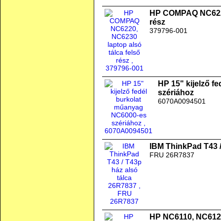
HP COMPAQ NC6220,
rész
379796-001
HP 15" kijelző f
szériához
6070A0094501
IBM ThinkPad T43 /
FRU 26R7837
HP NC6110, NC6120,