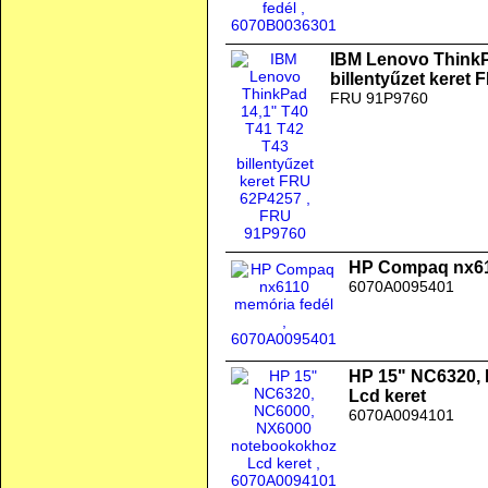
IBM Lenovo ThinkP
billentyűzet keret
FRU 91P9760
HP Compaq nx61
6070A0095401
HP 15" NC6320,
Lcd keret
6070A0094101