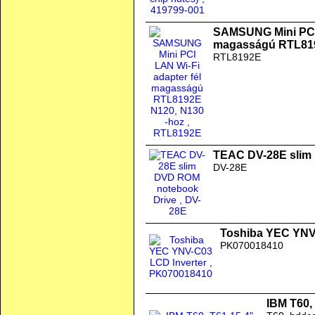
SAMSUNG Mini PCI 
magasságú RTL819
RTL8192E
TEAC DV-28E slim
DV-28E
Toshiba YEC YNV
PK070018410
IBM T60,