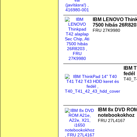
IBM LENOVO Thinkp
7500 hibás 26R820
FRU 27K9980
IBM T
fedél
T40_T
IBM 8x DVD ROM 
notebookokhoz
FRU 27L4167