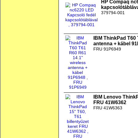
HP Compaq nc6
kapcsolótábláv
379794-001
IBM ThinkPad T60 
antenna + kábel 9
FRU 91P6949
IBM Lenovo ThinkPa
FRU 41W6362
FRU 41W6363