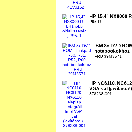
HP 15,4" NX8000 R-
P95-R
IBM 8x DVD ROM 
notebookokhoz
FRU 39M3571
HP NC6110, NC6120,
VGA-val (javításra!)
378238-001