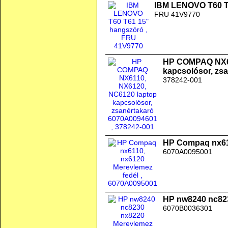
IBM LENOVO T60 T
FRU 41V9770
HP COMPAQ NX61
kapcsolósor, zs
378242-001
HP Compaq nx611
6070A0095001
HP nw8240 nc823
6070B0036301