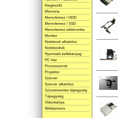
Kiegészítő
Memória
Merevlemez / HDD
Merevlemez / SSD
Merevlemez elektronika
Monitor
Notebook alkatrész
Notebookok
Nyomtató kellékanyag
PC ház
Processzorok
Projektor
Szerver
Szerver alkatrész
Szünetmentes tápegység
Tápegység
Videokártya
Webkamera