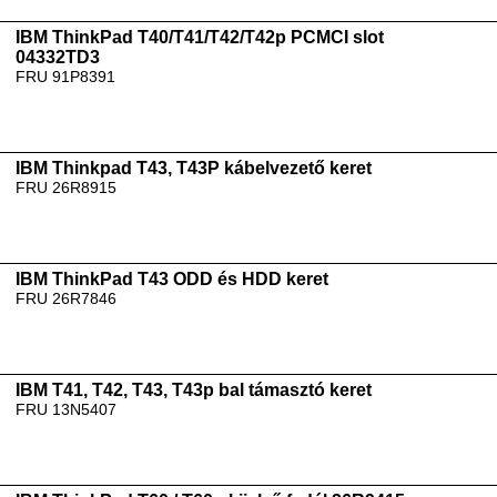
IBM ThinkPad T40/T41/T42/T42p PCMCI slot
04332TD3
FRU 91P8391
IBM Thinkpad T43, T43P kábelvezető keret
FRU 26R8915
IBM ThinkPad T43 ODD és HDD keret
FRU 26R7846
IBM T41, T42, T43, T43p bal támasztó keret
FRU 13N5407