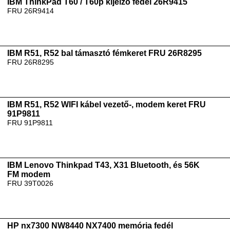
IBM ThinkPad T60 / T60p kijelző fedél 26R9415
FRU 26R9414
IBM R51, R52 bal támasztó fémkeret FRU 26R8295
FRU 26R8295
IBM R51, R52 WIFI kábel vezető-, modem keret FRU
91P9811
FRU 91P9811
IBM Lenovo Thinkpad T43, X31 Bluetooth, és 56K
FM modem
FRU 39T0026
HP nx7300 NW8440 NX7400 memória fedél