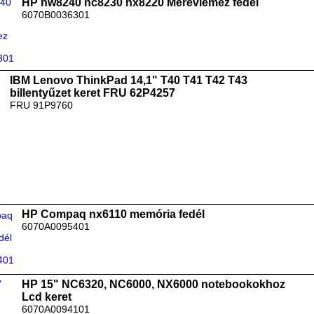
HP nw8240 nc8230 nx8220 Merevlemez fedél
6070B0036301
IBM Lenovo ThinkPad 14,1" T40 T41 T42 T43
billentyűzet keret FRU 62P4257
FRU 91P9760
HP Compaq nx6110 memória fedél
6070A0095401
HP 15" NC6320, NC6000, NX6000 notebookokhoz
Lcd keret
6070A0094101