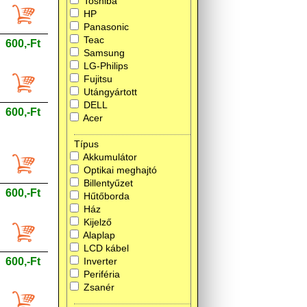
Toshiba
HP
Panasonic
Teac
600,-Ft
Samsung
LG-Philips
Fujitsu
Utángyártott
DELL
600,-Ft
Acer
Típus
Akkumulátor
Optikai meghajtó
Billentyűzet
600,-Ft
Hűtőborda
Ház
Kijelző
Alaplap
LCD kábel
600,-Ft
Inverter
Periféria
Zsanér