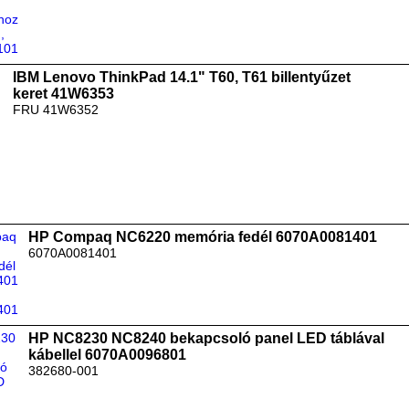
IBM Lenovo ThinkPad 14.1" T60, T61 billentyűzet
keret 41W6353
FRU 41W6352
HP Compaq NC6220 memória fedél 6070A0081401
6070A0081401
HP NC8230 NC8240 bekapcsoló panel LED táblával
kábellel 6070A0096801
382680-001