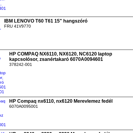
IBM LENOVO T60 T61 15" hangszóró
FRU 41V9770
HP COMPAQ NX6110, NX6120, NC6120 laptop
kapcsolósor, zsanértakaró 6070A0094601
378242-001
HP Compaq nx6110, nx6120 Merevlemez fedél
6070A0095001