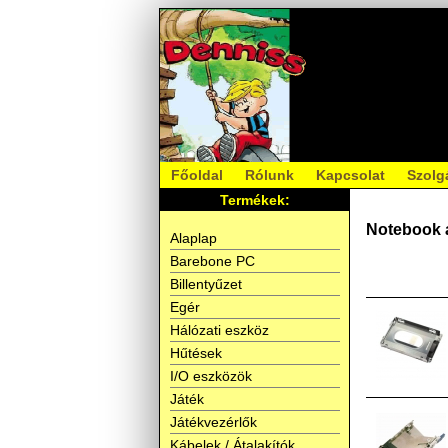
Főoldal
Rólunk
Kapcsolat
Szolg
Termékek:
Notebook 
Alaplap
Barebone PC
Billentyűzet
Egér
Hálózati eszköz
Hűtések
I/O eszközök
Játék
Játékvezérlők
Kábelek / Átalakítók