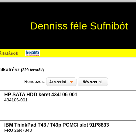
Denniss féle Sufnibót
áltatások
alkatrész
(229 termék)
Rendezés:
HP SATA HDD keret 434106-001
434106-001
IBM ThinkPad T43 / T43p PCMCI slot 91P8833
FRU 26R7843