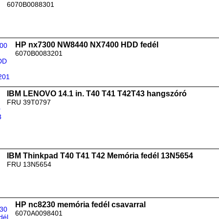
6070B0088301
HP nx7300 NW8440 NX7400 HDD fedél
6070B0083201
IBM LENOVO 14.1 in. T40 T41 T42T43 hangszóró
FRU 39T0797
IBM Thinkpad T40 T41 T42 Memória fedél 13N5654
FRU 13N5654
HP nc8230 memória fedél csavarral
6070A0098401