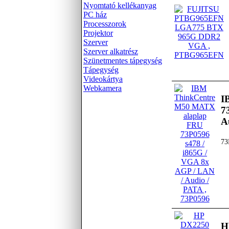
Nyomtató kellékanyag
PC ház
Processzorok
Projektor
Szerver
Szerver alkatrész
Szünetmentes tápegység
Tápegység
Videokártya
Webkamera
I
7
A
73
H