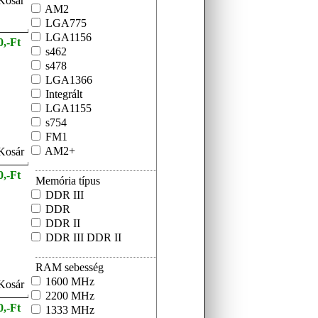
AM2
LGA775
LGA1156
0,-Ft
s462
s478
LGA1366
Integrált
LGA1155
s754
FM1
AM2+
0,-Ft
Memória típus
DDR III
DDR
DDR II
DDR III DDR II
RAM sebesség
1600 MHz
2200 MHz
0,-Ft
1333 MHz