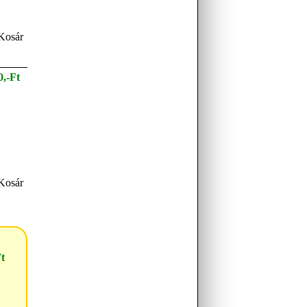
0,-Ft
Ft