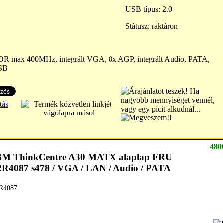
USB típus: 2.0
Státusz: raktáron
 max 400MHz, integrált VGA, 8x AGP, integrált Audio, PATA,
SB
480
BM ThinkCentre A30 MATX alaplap FRU
2R4087 s478 / VGA / LAN / Audio / PATA
R4087