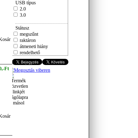
USB típus
2.0
3.0
Státusz
megszűnt
raktáron
átmeneti hiány
rendelhető
0,-Ft