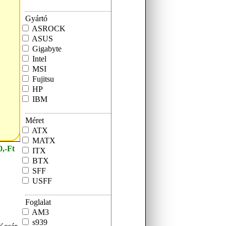
Gyártó
ASROCK
ASUS
Gigabyte
Intel
MSI
Fujitsu
HP
IBM
Méret
ATX
MATX
0,-Ft
ITX
BTX
SFF
USFF
Foglalat
AM3
s939