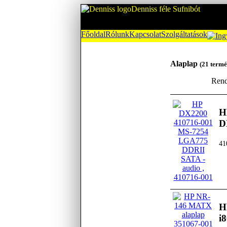
Denniss féle Sufnibót
Főoldal
Rólunk
Kapcsolat
Szolgáltatások
Alaplap
(21 termé
Rend
H
D
41
H
i