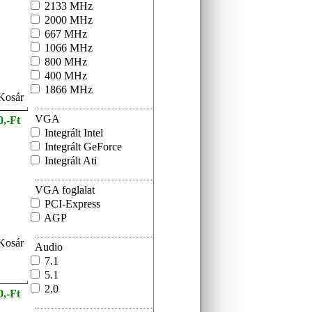
2133 MHz
2000 MHz
667 MHz
1066 MHz
800 MHz
400 MHz
1866 MHz
VGA
0,-Ft
Integrált Intel
Integrált GeForce
Integrált Ati
VGA foglalat
PCI-Express
AGP
Audio
7.1
5.1
2.0
0,-Ft