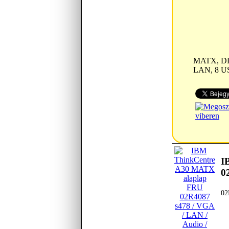
MATX, DDR
LAN, 8 U
I
0
02