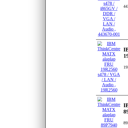
44
I
1
19
I
8
89