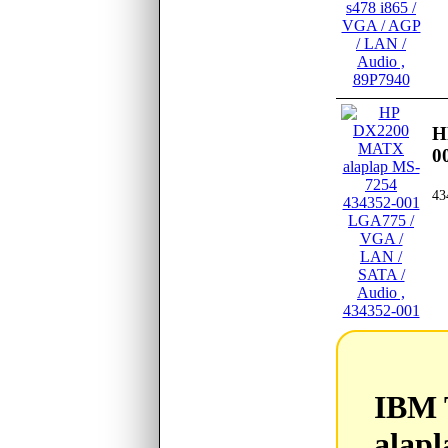
H
0
43
IBM
IBM 
alap