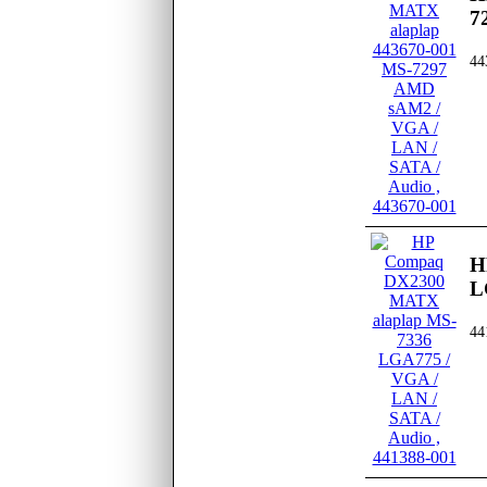
7
44
H
L
44