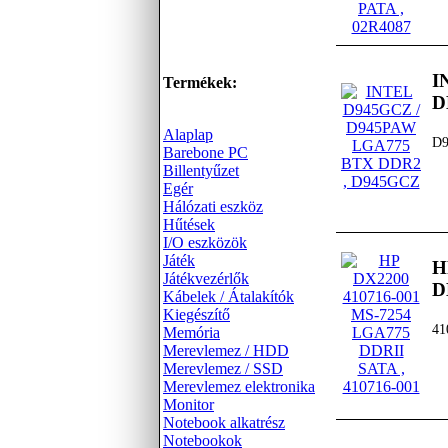
I
Termékek:
D
Alaplap
D
Barebone PC
Billentyűzet
Egér
Hálózati eszköz
Hűtések
I/O eszközök
Játék
H
Játékvezérlők
D
Kábelek / Átalakítók
Kiegészítő
41
Memória
Merevlemez / HDD
Merevlemez / SSD
Merevlemez elektronika
Monitor
Notebook alkatrész
Notebookok