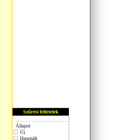
Szűrési feltételek
Állapot
Új
Használt