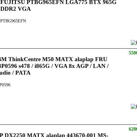
FUJITSU PTBG965EFN LGA775 BTX 965G
DDR2 VGA
PTBG965EFN
550
BM ThinkCentre M50 MATX alaplap FRU
3P0596 s478 / i865G / VGA 8x AGP / LAN /
udio / PATA
P0596
620
P DX2250 MATX alaplap 443670-001 MS-