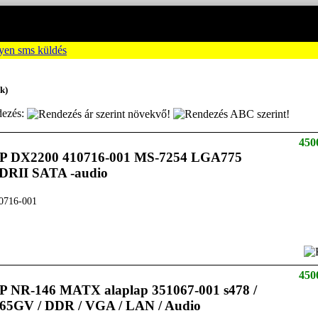
k)
ezés:
450
P DX2200 410716-001 MS-7254 LGA775
DRII SATA -audio
0716-001
450
P NR-146 MATX alaplap 351067-001 s478 /
865GV / DDR / VGA / LAN / Audio