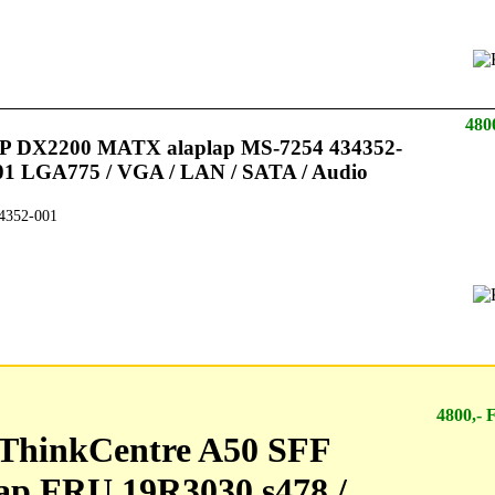
480
P DX2200 MATX alaplap MS-7254 434352-
01 LGA775 / VGA / LAN / SATA / Audio
4352-001
 ThinkCentre A50 SFF alaplap FRU 19R3030 s478 / VGA / LAN / Audio / PATA
4800,- 
ThinkCentre A50 SFF
lap FRU 19R3030 s478 /