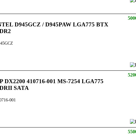
500
NTEL D945GCZ / D945PAW LGA775 BTX
DR2
945GCZ
520
P DX2200 410716-001 MS-7254 LGA775
DRII SATA
0716-001
550