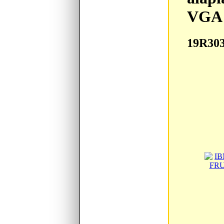
VGA 
19R30