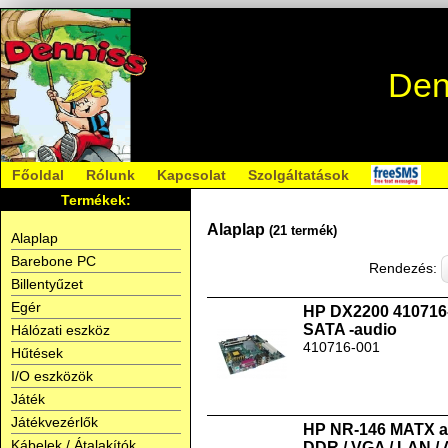
Den
Főoldal
Rólunk
Kapcsolat
Szolgáltatások
Termékek:
Alaplap
(21 termék)
Alaplap
Barebone PC
Rendezés:
Billentyűzet
Egér
HP DX2200 410716
SATA -audio
Hálózati eszköz
410716-001
Hűtések
I/O eszközök
Játék
Játékvezérlők
HP NR-146 MATX al
Kábelek / Átalakítók
DDR / VGA / LAN / 