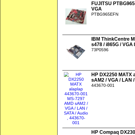
FUJITSU PTBG965
VGA
PTBG965EFN
IBM ThinkCentre 
s478 / i865G / VGA
73P0596
HP DX2250 MATX a
sAM2 / VGA / LAN /
443670-001
HP Compaq DX2300