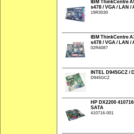
IBM ThinkCentre A
s478 / VGA / LAN /
19R3030
IBM ThinkCentre 
s478 / VGA / LAN /
02R4087
INTEL D945GCZ /
D945GCZ
HP DX2200 410716
SATA
410716-001