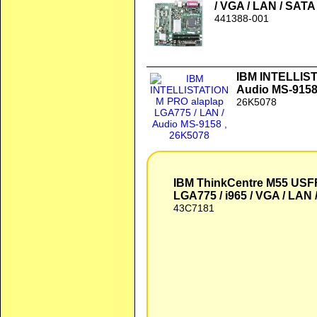
/ VGA / LAN / SATA
441388-001
IBM INTELLIST
Audio MS-915
26K5078
IBM ThinkCentre M55 USFF alaplap FRU 43C
IBM ThinkCentre M55 USF
LGA775 / i965 / VGA / LAN 
43C7181