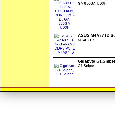
GA-880GA-UD3H
ASUS M4A87TD So
M4A87TD
Gigabyte G1.Snipe
G1.Sniper