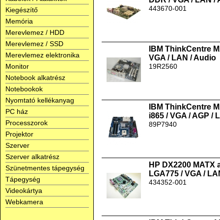
443670-001
Kiegészítő
Memória
Merevlemez / HDD
Merevlemez / SSD
IBM ThinkCentre M
Merevlemez elektronika
VGA / LAN / Audio
Monitor
19R2560
Notebook alkatrész
Notebookok
Nyomtató kellékanyag
IBM ThinkCentre M
PC ház
i865 / VGA / AGP / 
Processzorok
89P7940
Projektor
Szerver
Szerver alkatrész
HP DX2200 MATX a
Szünetmentes tápegység
LGA775 / VGA / LAN
Tápegység
434352-001
Videokártya
Webkamera