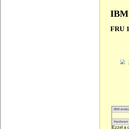
IBM
FRU 
IBM dokko
Hardware 
Ezzel a 