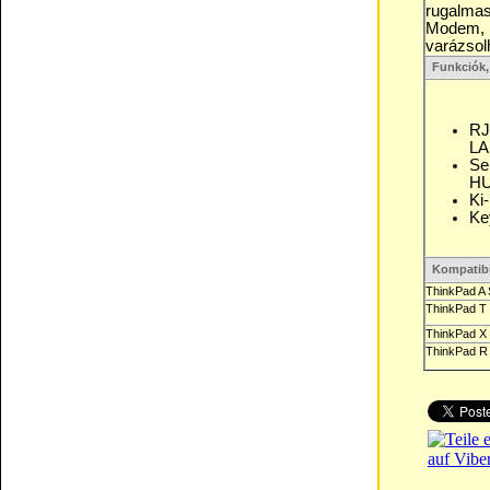
rugalmas
Modem, U
varázsol
Funkciók,
RJ
LA
Se
HU
Ki
Ke
Kompatibi
ThinkPad A 
ThinkPad T 
ThinkPad X 
ThinkPad R 