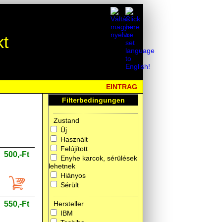
kt
EINTRAG
Filterbedingungen
Zustand
Új
Használt
Felújított
500,-Ft
Enyhe karcok, sérülések
lehetnek
Hiányos
Sérült
550,-Ft
Hersteller
IBM