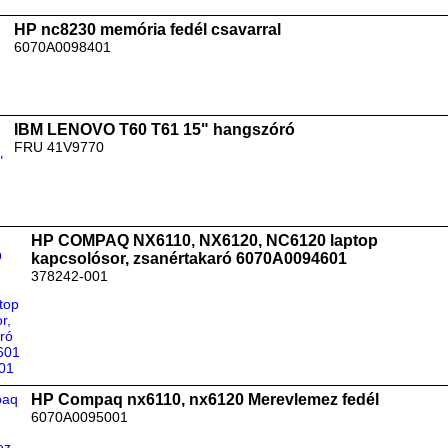
HP nc8230 memória fedél csavarral
6070A0098401
IBM LENOVO T60 T61 15" hangszóró
FRU 41V9770
HP COMPAQ NX6110, NX6120, NC6120 laptop
kapcsolósor, zsanértakaró 6070A0094601
378242-001
HP Compaq nx6110, nx6120 Merevlemez fedél
6070A0095001