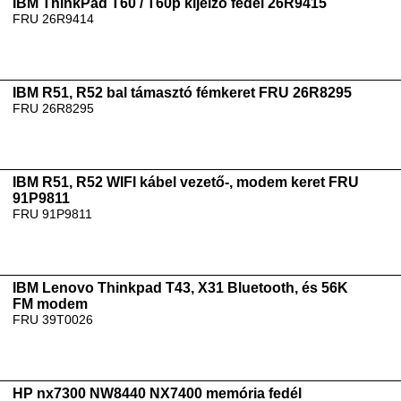
IBM ThinkPad T60 / T60p kijelző fedél 26R9415
FRU 26R9414
IBM R51, R52 bal támasztó fémkeret FRU 26R8295
FRU 26R8295
IBM R51, R52 WIFI kábel vezető-, modem keret FRU
91P9811
FRU 91P9811
IBM Lenovo Thinkpad T43, X31 Bluetooth, és 56K
FM modem
FRU 39T0026
HP nx7300 NW8440 NX7400 memória fedél