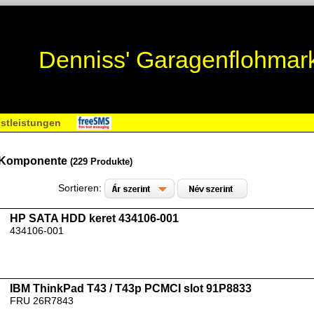
Denniss' Garagenflohmar
stleistungen
 Komponente
(229 Produkte)
Sortieren:
HP SATA HDD keret 434106-001
434106-001
IBM ThinkPad T43 / T43p PCMCI slot 91P8833
FRU 26R7843