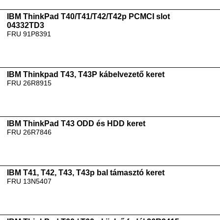
IBM ThinkPad T40/T41/T42/T42p PCMCI slot
04332TD3
FRU 91P8391
IBM Thinkpad T43, T43P kábelvezető keret
FRU 26R8915
IBM ThinkPad T43 ODD és HDD keret
FRU 26R7846
IBM T41, T42, T43, T43p bal támasztó keret
FRU 13N5407