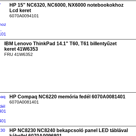
HP 15" NC6320, NC6000, NX6000 notebookokhoz
Lcd keret
6070A0094101
IBM Lenovo ThinkPad 14.1" T60, T61 billentyűzet
keret 41W6353
FRU 41W6352
HP Compaq NC6220 memória fedél 6070A0081401
6070A0081401
HP NC8230 NC8240 bekapcsoló panel LED táblával
kábellel 6070A0096801