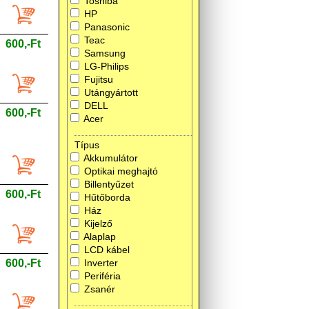
Toshiba
HP
Panasonic
Teac
600,-Ft
Samsung
LG-Philips
Fujitsu
Utángyártott
DELL
600,-Ft
Acer
Típus
Akkumulátor
Optikai meghajtó
Billentyűzet
600,-Ft
Hűtőborda
Ház
Kijelző
Alaplap
LCD kábel
600,-Ft
Inverter
Periféria
Zsanér