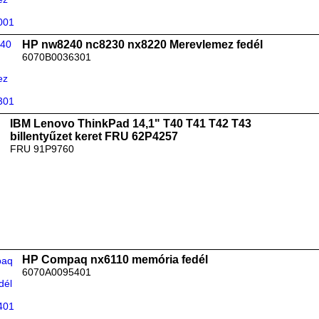
HP nw8240 nc8230 nx8220 Merevlemez fedél
6070B0036301
IBM Lenovo ThinkPad 14,1" T40 T41 T42 T43
billentyűzet keret FRU 62P4257
FRU 91P9760
HP Compaq nx6110 memória fedél
6070A0095401