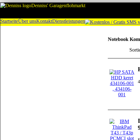
Denniss' Garagenflohmarkt
Startseite
Über uns
Kontakt
Dienstleistungen
Notebook Kom
Sorti
4