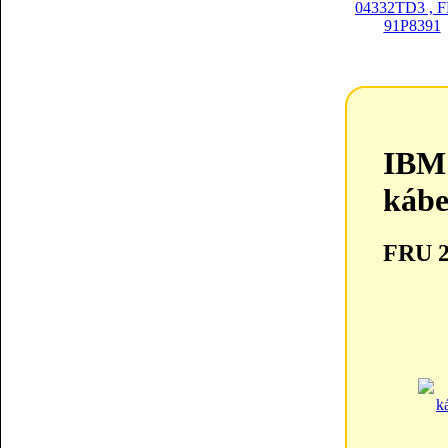
IBM 
kábe
FRU 