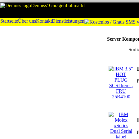
Denniss' Garagenflohmarkt
Startseite
Über uns
Kontakt
Dienstleistungen
Server Kompo
Sorti