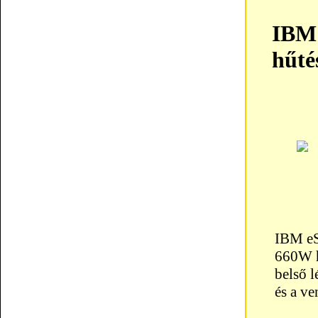
IBM 
hűté
IBM eS
660W h
belső l
és a ve