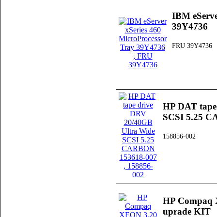
IBM eServe
39Y4736
FRU 39Y4736
HP DAT tape
SCSI 5.25 C
158856-002
HP Compaq 
uprade KIT