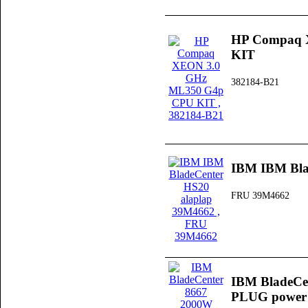
HP Compaq 
KIT
382184-B21
IBM IBM Bla
FRU 39M4662
IBM BladeCe
PLUG power 