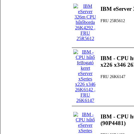
IBM eServer
FRU 25R5612
IBM - CPU hűt
x226 x346 2
FRU 26K6147
IBM - CPU hű
(90P4481)