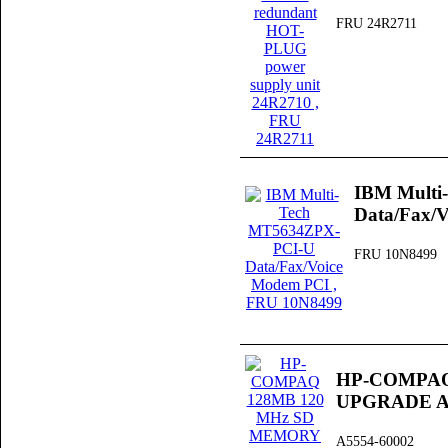
FRU 24R2711
IBM Multi
Data/Fax/
FRU 10N8499
HP-COMPAQ
UPGRADE A
A5554-60002