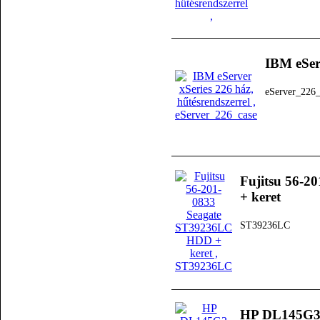
IBM eServ
eServer_226_
Fujitsu 56-
+ keret
ST39236LC
HP DL145G3 