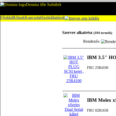
Denniss féle Sufnibót
Főoldal
Rólunk
Kapcsolat
Szolgáltatások
Szerver alkatrész
(104 termék)
Rendezés:
IBM 3.5" HO
FRU 25R4100
IBM Molex xS
FRU 02R1658