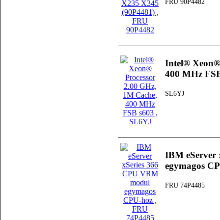
FRU 90P4482
Intel® Xeon®
400 MHz FSB
SL6YJ
IBM eServer
egymagos CP
FRU 74P4485