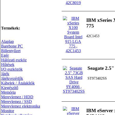
IBM xSeries 
775
Termékek:
42C1453
Alaplap
Barebone PC
Billentyűzet
Egér
Hálózati eszköz
Hűtések
Seagate 2.5
I/O eszközök
Játék
Játékvezérlők
ST973402SS
Kábelek / Átalakítók
Kiegészítő
Memória
Merevlemez / HDD
Merevlemez / SSD
Merevlemez elektronika
IBM eServer
Monitor