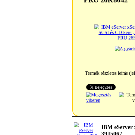
FRU 26K8042
Termék részletes leírás (je
IBM eServer
39J5067