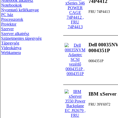
Notebook alkatrész
74P4412
Notebookok
Nyomtató kellékanyag
FRU 74P4413
PC ház
Processzorok
Projektor
Szerver
Szerver alkatrész
Szünetmentes tápegység
Tápegység
Dell 00035NV
Videokártya
0004351P
Webkamera
0004351P
IBM xServer
FRU 39Y6972