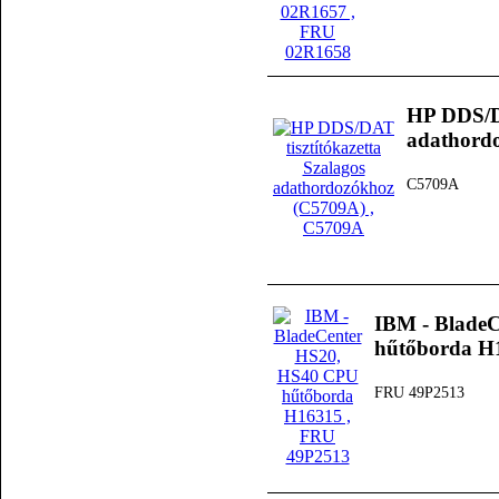
HP DDS/DA
adathord
C5709A
IBM - Blade
hűtőborda H
FRU 49P2513