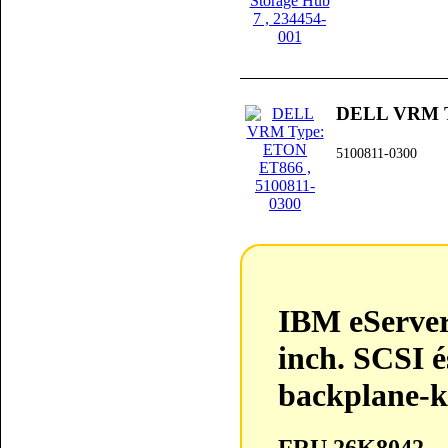
DELL VRM T
5100811-0300
IBM eServer xSeries 336 3.5 inch. SCSI és
IBM eServer
inch. SCSI é
backplane-k