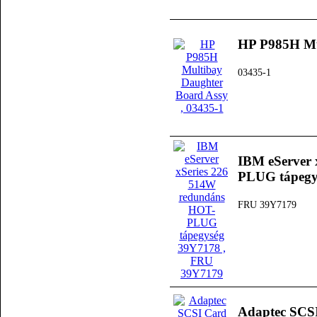
HP P985H Mu
03435-1
IBM eServer 
PLUG tápegy
FRU 39Y7179
Adaptec SCS