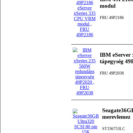
modul
FRU 49P2186
IBM eServer 
tápegység 49
FRU 49P2038
Seagate36GB
merevlemez
ST336753LC