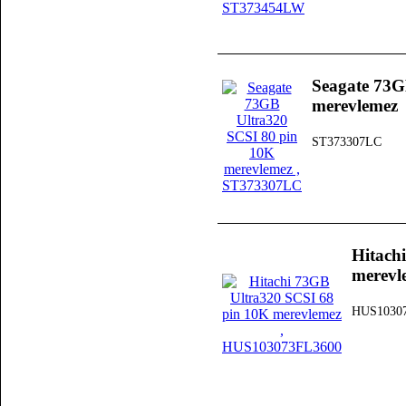
Seagate 73G
merevlemez
ST373307LC
Hitach
merevl
HUS1030