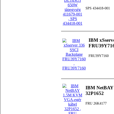
SPS 434418-001
IBM xSserv
FRU39Y71
FRU39Y7160
IBM NetBAY
32P1652
FRU 26K4177