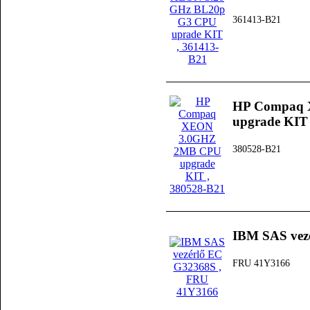
361413-B21
HP Compaq
upgrade KIT
380528-B21
IBM SAS vez
FRU 41Y3166