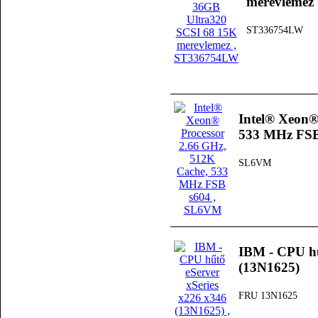
merevlemez
ST336754LW
Intel® Xeon®
533 MHz FSB
SL6VM
IBM - CPU hű
(13N1625)
FRU 13N1625