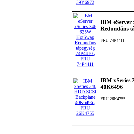
IBM eServer
Redundáns t
FRU 74P4411
IBM xSeries
40K6496
FRU 26K4755