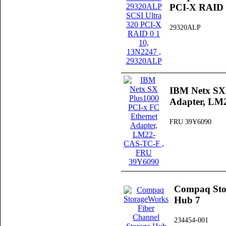
PCI-X RAID 
29320ALP
IBM Netx SX 
Adapter, LM
FRU 39Y6090
Compaq Sto
Hub 7
234454-001