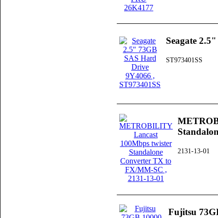
Seagate 2.5
ST973401SS
METROBIL
Standalo
2131-13-01
Fujitsu 73