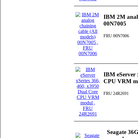
IBM 2M analo
00N7005
FRU 00N7006
IBM eServer 
CPU VRM m
FRU 24R2691
Seagate 36