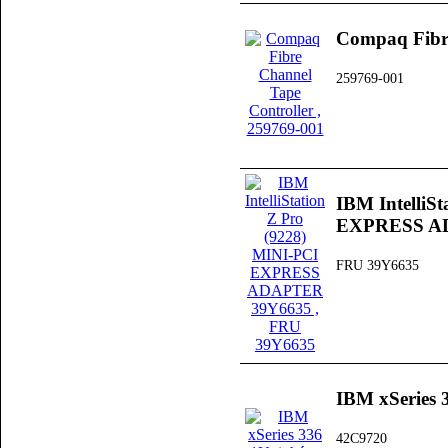
Compaq Fibre
259769-001
IBM IntelliS
EXPRESS A
FRU 39Y6635
IBM xSeries 
42C9720