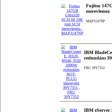
Fujitsu 147
merevlemez
MAP3147NP
IBM BladeCe
redundáns H
FRU 39Y7352
IBM eServer 