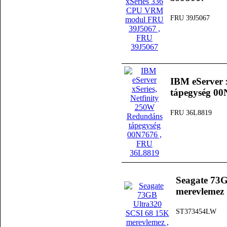
FRU 39J5067
IBM eServer 
tápegység 0
FRU 36L8819
Seagate 73
merevlemez
ST373454LW