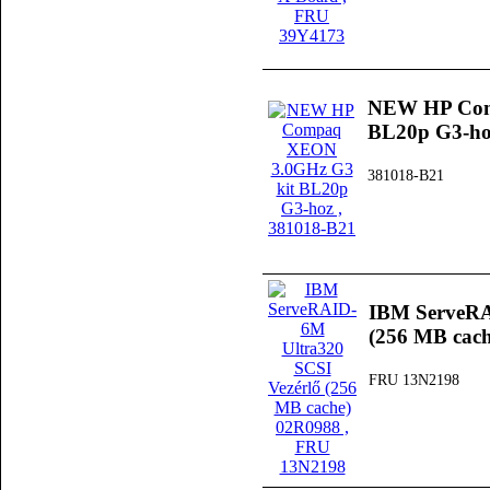
NEW HP Com
BL20p G3-ho
381018-B21
IBM ServeRA
(256 MB cac
FRU 13N2198