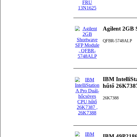
Agilent 2GB
QFBR-5748ALP
IBM IntelliS
hűtő 26K738
26K7388
IBM 49P2186