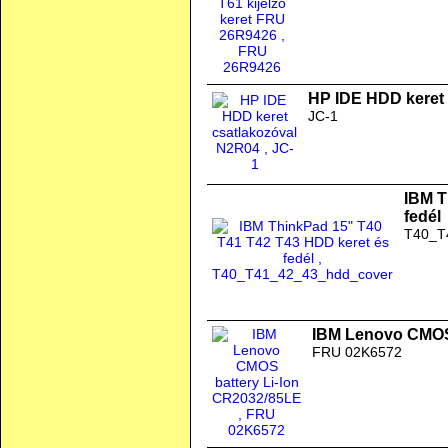
HP IDE HDD keret
JC-1
IBM T
fedél
T40_T
IBM Lenovo CMOS 
FRU 02K6572