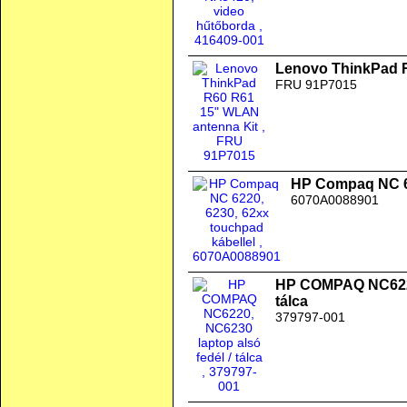
Lenovo ThinkPad 
FRU 91P7015
HP Compaq NC 62
6070A0088901
HP COMPAQ NC6220,
tálca
379797-001