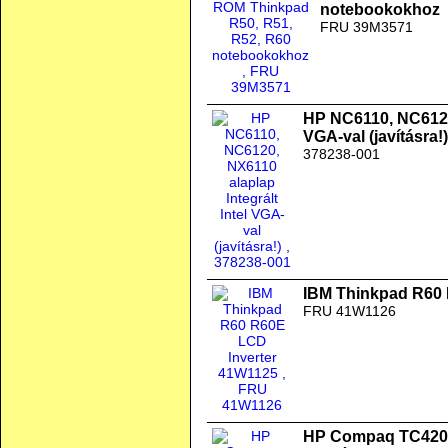
notebookokhoz
FRU 39M3571
HP NC6110, NC6120,
VGA-val (javításra!)
378238-001
IBM Thinkpad R60 
FRU 41W1126
HP Compaq TC4200