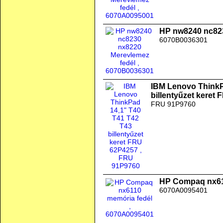
HP nw8240 nc823
6070B0036301
IBM Lenovo ThinkP
billentyűzet keret
FRU 91P9760
HP Compaq nx61
6070A0095401