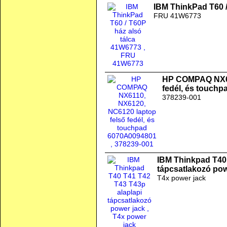
IBM ThinkPad T60 /
FRU 41W6773
HP COMPAQ NX61
fedél, és touch
378239-001
IBM Thinkpad T40 
tápcsatlakozó pow
T4x power jack