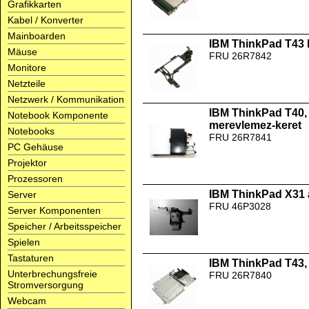
Grafikkarten
Kabel / Konverter
Mainboarden
IBM ThinkPad T43 b
Mäuse
FRU 26R7842
Monitore
Netzteile
Netzwerk / Kommunikation
IBM ThinkPad T40, 
Notebook Komponente
merevlemez-keret
Notebooks
FRU 26R7841
PC Gehäuse
Projektor
Prozessoren
IBM ThinkPad X31 
Server
FRU 46P3028
Server Komponenten
Speicher / Arbeitsspeicher
Spielen
Tastaturen
IBM ThinkPad T43,
Unterbrechungsfreie
FRU 26R7840
Stromversorgung
Webcam