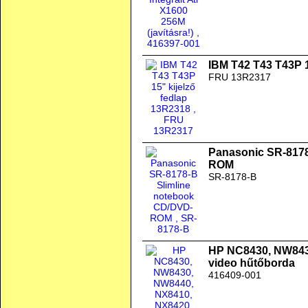
IBM T42 T43 T43P 1
FRU 13R2317
Panasonic SR-8178
ROM
SR-8178-B
HP NC8430, NW843
video hűtőborda
416409-001