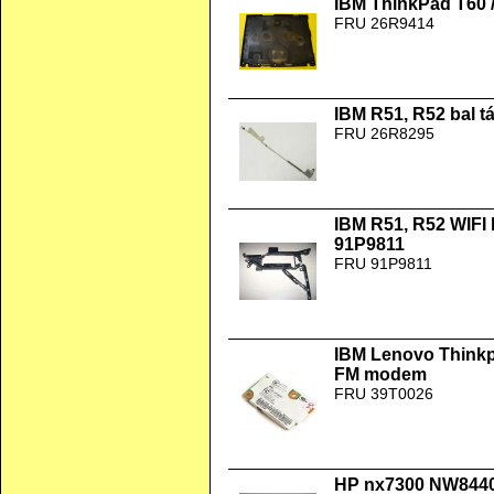
IBM ThinkPad T60 /
FRU 26R9414
IBM R51, R52 bal 
FRU 26R8295
IBM R51, R52 WIFI
91P9811
FRU 91P9811
IBM Lenovo Thinkp
FM modem
FRU 39T0026
HP nx7300 NW8440