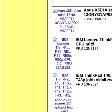
Asus X5DI Als
13GNYG1AP02
13N0-H9A0211
IBM Lenovo ThinkP
CPU hűtő
FRU 13N5182
IBM ThinkPad T40, 
T43p jobb oldali z
FRU 13R2324