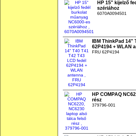
HP 15" kijelző f
szériához
6070A0094501
IBM ThinkPad 14" 
62P4194 + WLAN a
FRU 62P4194
HP COMPAQ NC6220,
rész
379796-001