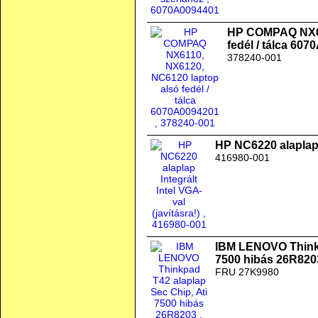
HP COMPAQ NX61
fedél / tálca 60
378240-001
HP NC6220 alaplap I
416980-001
IBM LENOVO Thinkp
7500 hibás 26R820
FRU 27K9980