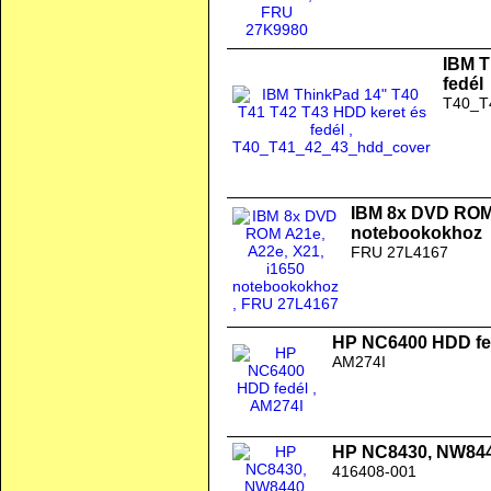
IBM T
fedél
T40_T
IBM 8x DVD ROM 
notebookokhoz
FRU 27L4167
HP NC6400 HDD fe
AM274I
HP NC8430, NW844
416408-001