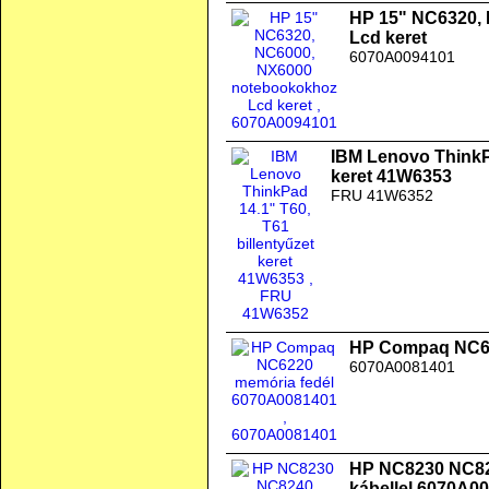
HP 15" NC6320,
Lcd keret
6070A0094101
IBM Lenovo ThinkPa
keret 41W6353
FRU 41W6352
HP Compaq NC62
6070A0081401
HP NC8230 NC824
kábellel 6070A0