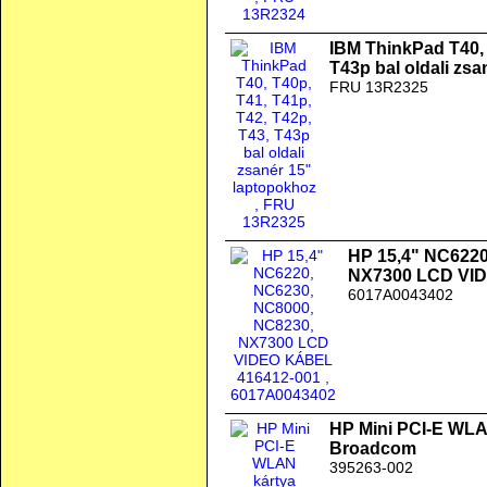
IBM ThinkPad T40, 
T43p bal oldali zs
FRU 13R2325
HP 15,4" NC6220
NX7300 LCD VI
6017A0043402
HP Mini PCI-E WLAN
Broadcom
395263-002