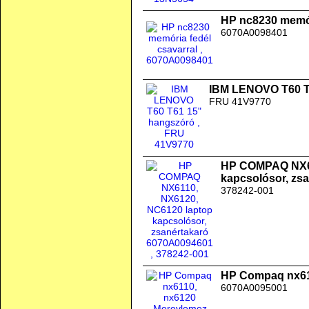
HP nc8230 memór
6070A0098401
IBM LENOVO T60 T
FRU 41V9770
HP COMPAQ NX61
kapcsolósor, zs
378242-001
HP Compaq nx611
6070A0095001