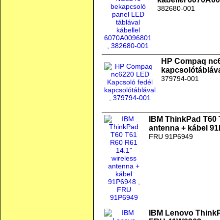
382680-001
HP Compaq nc6
kapcsolótábláv
379794-001
IBM ThinkPad T60 
antenna + kábel 9
FRU 91P6949
IBM Lenovo ThinkPa