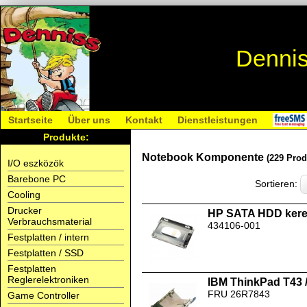
Dennis
Startseite
Über uns
Kontakt
Dienstleistungen
Produkte:
Notebook Komponente
(229 Prod
I/O eszközök
Barebone PC
Sortieren:
Cooling
Drucker
HP SATA HDD kere
Verbrauchsmaterial
434106-001
Festplatten / intern
Festplatten / SSD
Festplatten
Reglerelektroniken
IBM ThinkPad T43 
FRU 26R7843
Game Controller