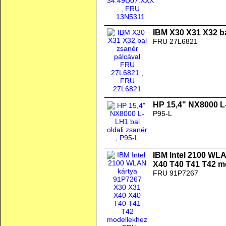
IBM X30 X31 X32 b
FRU 27L6821
HP 15,4" NX8000 L-
P95-L
IBM Intel 2100 WL
X40 T40 T41 T42 m
FRU 91P7267