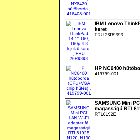
IBM Lenovo ThinkPa
keret
FRU 26R9393
HP NC6400 hűtőbo
419799-001
SAMSUNG Mini PCI 
magasságú RTL819
RTL8192E