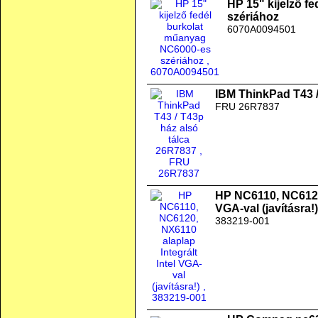
HP 15" kijelző f
szériához
6070A0094501
IBM ThinkPad T43 /
FRU 26R7837
HP NC6110, NC6120,
VGA-val (javításra!)
383219-001