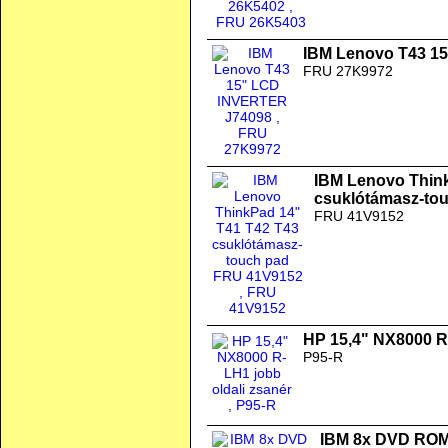
IBM Lenovo T43 1
FRU 27K9972
IBM Lenovo Thin
csuklótámasz-to
FRU 41V9152
HP 15,4" NX8000 R-
P95-R
IBM 8x DVD ROM 