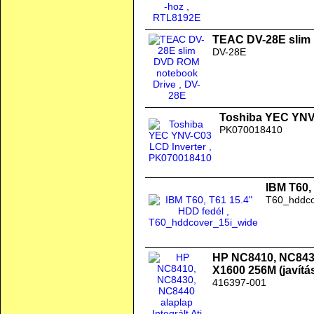
TEAC DV-28E slim
DV-28E
Toshiba YEC YNV
PK070018410
IBM T60,
T60_hddco
HP NC8410, NC8430,
X1600 256M (javítás
416397-001