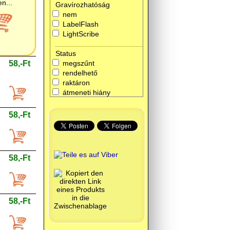
Gravírozhatóság
nem
LabelFlash
LightScribe
Status
58,-Ft
megszűnt
rendelhető
raktáron
átmeneti hiány
58,-Ft
58,-Ft
58,-Ft