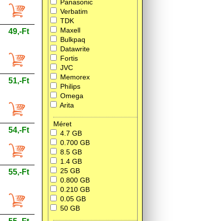
Panasonic
Verbatim
TDK
Maxell
49,-Ft
Bulkpaq
Datawrite
Fortis
JVC
Memorex
51,-Ft
Philips
Omega
Arita
Méret
54,-Ft
4.7 GB
0.700 GB
8.5 GB
1.4 GB
25 GB
55,-Ft
0.800 GB
0.210 GB
0.05 GB
50 GB