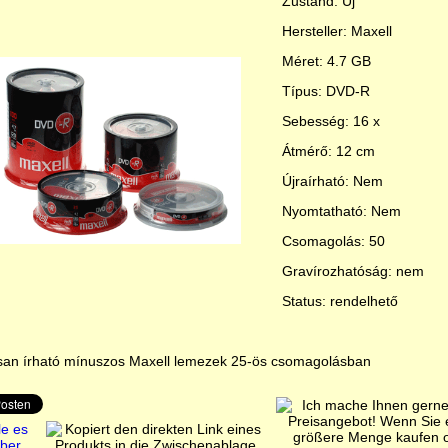
Zustand: Új
Hersteller: Maxell
Méret: 4.7 GB
Típus: DVD-R
Sebesség: 16 x
Átmérő: 12 cm
Újraírható: Nem
Nyomtatható: Nem
Csomagolás: 50
Gravírozhatóság: nem
Status: rendelhető
san írható mínuszos Maxell lemezek 25-ös csomagolásban