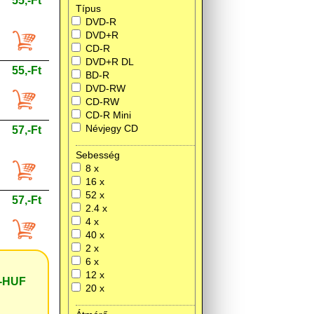
55,-Ft
Típus
DVD-R
DVD+R
CD-R
DVD+R DL
55,-Ft
BD-R
DVD-RW
CD-RW
CD-R Mini
Névjegy CD
57,-Ft
Sebesség
8 x
16 x
52 x
57,-Ft
2.4 x
4 x
40 x
2 x
6 x
12 x
,-HUF
20 x