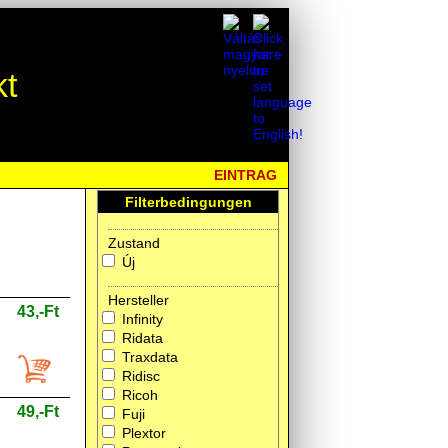
kt
EINTRAG
Filterbedingungen
Zustand
Új
Hersteller
43,-Ft
Infinity
Ridata
Traxdata
Ridisc
Ricoh
49,-Ft
Fuji
Plextor