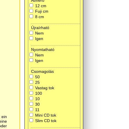
Átmérő
12 cm
Fuji cm
8 cm
Újraírható
Nem
Igen
Nyomtatható
Nem
Igen
Csomagolás
50
25
Vastag tok
100
10
30
11
Mini CD tok
Slim CD tok