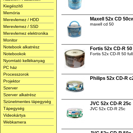
Kiegészítő
Memória
Maxell 52x CD 50c
Merevlemez / HDD
maxell cd 50
Merevlemez / SSD
Merevlemez elektronika
Monitor
Notebook alkatrész
Fortis 52x CD-R 50 
Notebookok
Fortis 52x CD-R 50 full
Nyomtató kellékanyag
PC ház
Processzorok
Philips 52x CD-R c
Projektor
Szerver
Szerver alkatrész
Szünetmentes tápegység
JVC 52x CD-R 25c
Tápegység
JVC 52x CD-R 25c
Videokártya
Webkamera