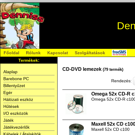
Den
Főoldal
Rólunk
Kapcsolat
Szolgáltatások
Termékek:
CD-DVD lemezek
(79 termék)
Alaplap
Barebone PC
Rendezés:
Billentyűzet
Egér
Omega 52x CD-R c
Omega 52x CD-R c10
Hálózati eszköz
Hűtések
I/O eszközök
Játék
Maxell 52x CD c10
Játékvezérlők
Maxell 52x CD c100
Kábelek / Átalakítók