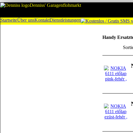
Denniss' Garagenflohmarkt
Startseite
Über uns
Kontakt
Dienstleistungen
Handy Ersatzte
Sorti