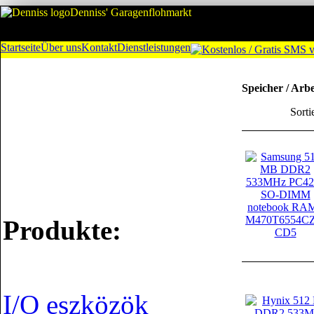
Denniss' Garagenflohmarkt
Startseite
Über uns
Kontakt
Dienstleistungen
Speicher / Arb
Sorti
Produkte:
I/O eszközök