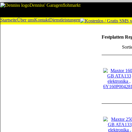
Denniss' Garagenflohmarkt
Startseite
Über uns
Kontakt
Dienstleistungen
Festplatten Re
Sorti