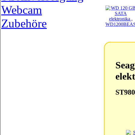
Webcam
Zubehöre
Seag
elek
ST98