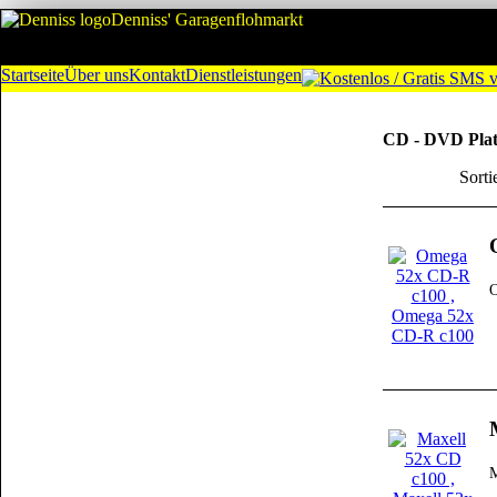
Denniss' Garagenflohmarkt
Startseite
Über uns
Kontakt
Dienstleistungen
CD - DVD Pla
Sorti
O
M