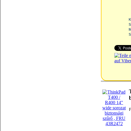
K
S
M
S