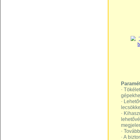
Paramét
· Tökéle
gépekhez
· Lehető
lecsökk
· Kihasz
lehetővé
megjelen
· Tovább
· A bizt