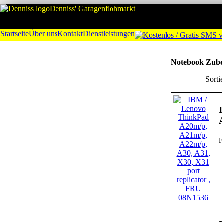
Denniss' Garagenflohmarkt
Startseite
Über uns
Kontakt
Dienstleistungen
Notebook Zub
Sorti