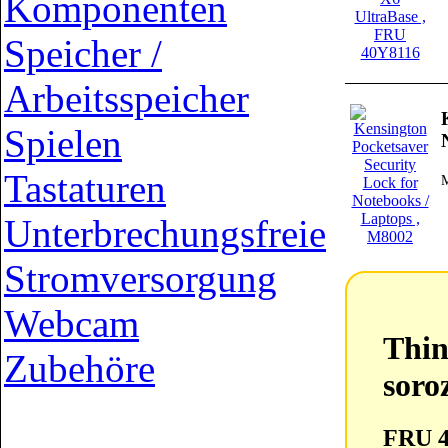
Komponenten
Speicher /
Arbeitsspeicher
Spielen
Tastaturen
Unterbrechungsfreie
Stromversorgung
ThinkPa
Webcam
Thin
Zubehöre
soro
FRU 