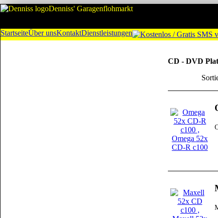
Denniss' Garagenflohmarkt
Startseite
Über uns
Kontakt
Dienstleistungen
CD - DVD Pla
Sorti
O
M