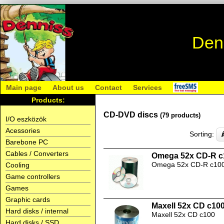
Den
Main page
About us
Contact
Services
Products:
CD-DVD discs
(79 products)
I/O eszközök
Acessories
Sorting:
Barebone PC
Cables / Converters
Omega 52x CD-R c
Omega 52x CD-R c10
Cooling
Game controllers
Games
Graphic cards
Maxell 52x CD c10
Hard disks / internal
Maxell 52x CD c100
Hard disks / SSD