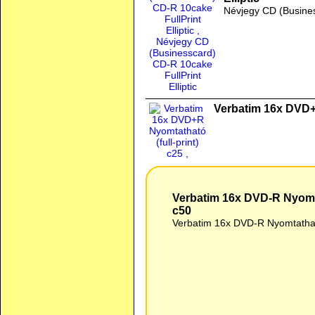
Névjegy CD (Business
Verbatim 16x DVD+R
Verbatim 16x DVD-R Nyomtatható (full-print, NO ID) c50
Verbatim 16x DVD-R Nyomtat
c50
Verbatim 16x DVD-R Nyomtatható