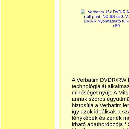
A Verbatim DVDR/RW 
technológiáját alkalmaz
minőséget nyújt. A Mit
annak szoros együttmű
biztosítja a Verbatim l
így azok ideálisak a s
fényképek és zenék m
írható adathordozója 