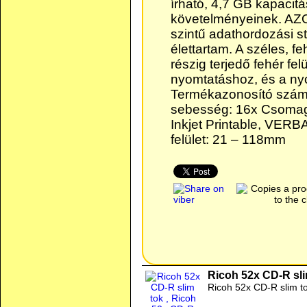
írható, 4,7 GB kapaci
követelményeinek. AZ
szintű adathordozási sta
élettartam. A széles, f
részig terjedő fehér fel
nyomtatáshoz, és a ny
Termékazonosító szám:
sebesség: 16x Csomago
Inkjet Printable, VERBA
felület: 21 – 118mm
Ricoh 52x CD-R sli
Ricoh 52x CD-R slim t