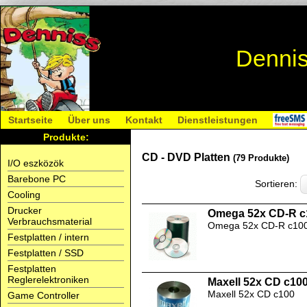
Dennis
Startseite
Über uns
Kontakt
Dienstleistungen
Produkte:
CD - DVD Platten
(79 Produkte)
I/O eszközök
Barebone PC
Sortieren:
Cooling
Drucker
Omega 52x CD-R c
Verbrauchsmaterial
Omega 52x CD-R c10
Festplatten / intern
Festplatten / SSD
Festplatten
Reglerelektroniken
Maxell 52x CD c10
Maxell 52x CD c100
Game Controller