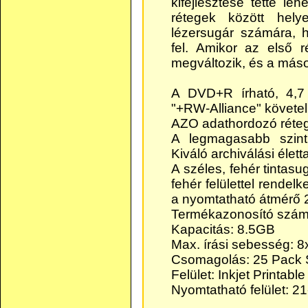
kifejlesztése tette l
rétegek között hely
lézersugár számára, 
fel. Amikor az első r
megváltozik, és a másod
A DVD+R írható, 4,7
"+RW-Alliance" követe
AZO adathordozó réteg
A legmagasabb szintű 
Kiváló archiválási élett
A széles, fehér tintasu
fehér felülettel rendel
a nyomtatható átmérő
Termékazonosító szám
Kapacitás: 8.5GB
Max. írási sebesség: 8
Csomagolás: 25 Pack 
Felület: Inkjet Printable
Nyomtatható felület: 