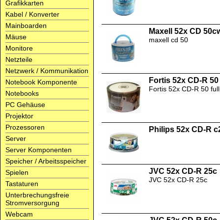
Grafikkarten
Kabel / Konverter
Mainboarden
Maxell 52x CD 50c
Mäuse
maxell cd 50
Monitore
Netzteile
Netzwerk / Kommunikation
Fortis 52x CD-R 50 
Notebook Komponente
Fortis 52x CD-R 50 full
Notebooks
PC Gehäuse
Projektor
Prozessoren
Philips 52x CD-R c
Server
Server Komponenten
Speicher / Arbeitsspeicher
JVC 52x CD-R 25c
Spielen
JVC 52x CD-R 25c
Tastaturen
Unterbrechungsfreie
Stromversorgung
Webcam