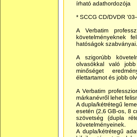
írható adathordozója
* SCCG CD/DVDR '03–
A Verbatim professzi
követelményeknek fe
hatóságok szabványai
A szigorúbb követel
olvasókkal való jobb 
minőséget eredmén
élettartamot és jobb ol
A Verbatim professzion
márkanévről lehet felis
A dupla/kétrétegű leme
esetén (2,6 GB-os, 8 
szövetség (dupla ré
követelményeinek.
A dupla/kétrétegű ada