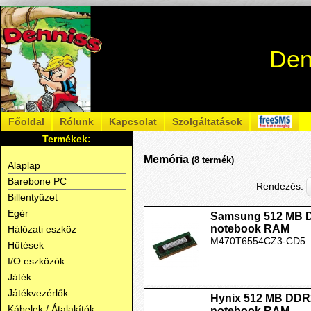
Den
Főoldal
Rólunk
Kapcsolat
Szolgáltatások
Termékek:
Memória
(8 termék)
Alaplap
Barebone PC
Rendezés:
Billentyűzet
Egér
Samsung 512 MB 
notebook RAM
Hálózati eszköz
M470T6554CZ3-CD5
Hűtések
I/O eszközök
Játék
Játékvezérlők
Hynix 512 MB DD
Kábelek / Átalakítók
notebook RAM