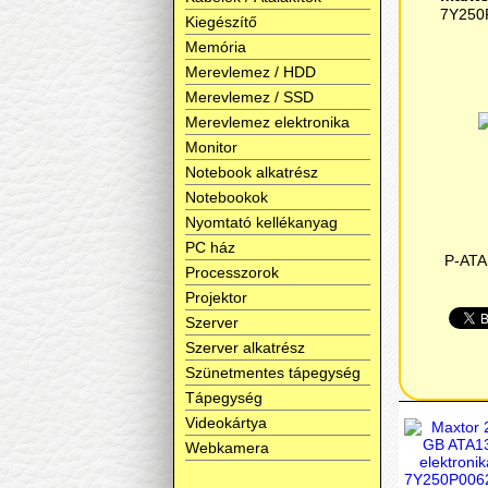
7Y250
Kiegészítő
Memória
Merevlemez / HDD
Merevlemez / SSD
Merevlemez elektronika
Monitor
Notebook alkatrész
Notebookok
Nyomtató kellékanyag
PC ház
P-ATA
Processzorok
Projektor
Szerver
Szerver alkatrész
Szünetmentes tápegység
Tápegység
Videokártya
Webkamera