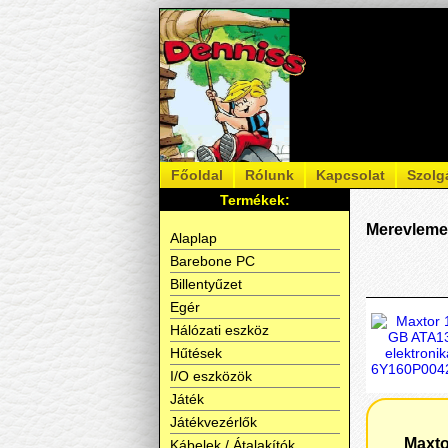
Főoldal
Rólunk
Kapcsolat
Szolg
Termékek:
Merevleme
Alaplap
Barebone PC
Billentyűzet
Egér
Hálózati eszköz
Hűtések
I/O eszközök
Játék
Játékvezérlők
Maxto
Kábelek / Átalakítók