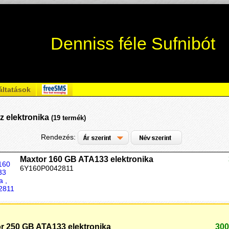
Denniss féle Sufnibót
áltatások
z elektronika
(19 termék)
Rendezés:
Maxtor 160 GB ATA133 elektronika
6Y160P0042811
r 250 GB ATA133 elektronika
300