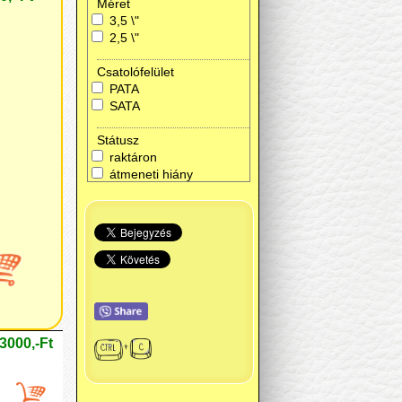
Méret
3,5 \"
2,5 \"
Csatolófelület
PATA
SATA
Státusz
raktáron
átmeneti hiány
3000,-Ft