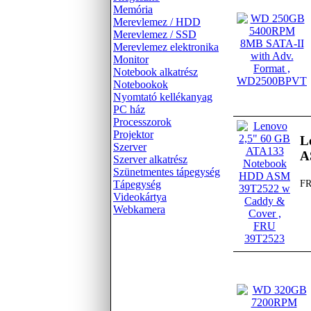
Memória
Merevlemez / HDD
Merevlemez / SSD
Merevlemez elektronika
Monitor
Notebook alkatrész
Notebookok
Nyomtató kellékanyag
PC ház
Processzorok
Projektor
L
Szerver
A
Szerver alkatrész
Szünetmentes tápegység
Tápegység
FR
Videokártya
Webkamera