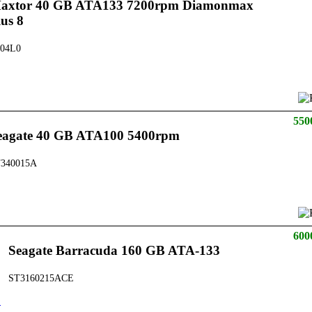
axtor 40 GB ATA133 7200rpm Diamonmax
lus 8
04L0
550
eagate 40 GB ATA100 5400rpm
340015A
600
Seagate Barracuda 160 GB ATA-133
ST3160215ACE