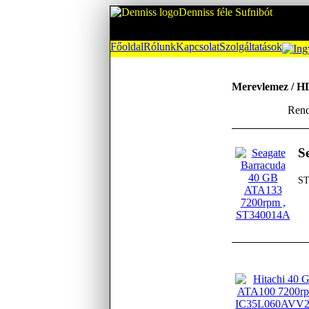
Denniss féle Sufnibót
Főoldal
Rólunk
Kapcsolat
Szolgáltatások
Merevlemez / 
Rend
S
ST