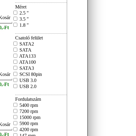
Méret
2.5 "
3.5 "
1.8 "
0,-Ft
Csatoló felület
SATA2
SATA
ATA133
ATA100
SATA3
SCSI 80pin
USB 3.0
0,-Ft
USB 2.0
Fordulatszám
5400 rpm
7200 rpm
15000 rpm
5900 rpm
4200 rpm
0,-Ft
147 rpm