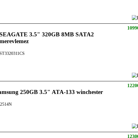
1099
SEAGATE 3.5" 320GB 8MB SATA2
merevlemez
ST3320311CS
1220
amsung 250GB 3.5" ATA-133 winchester
2514N
1230