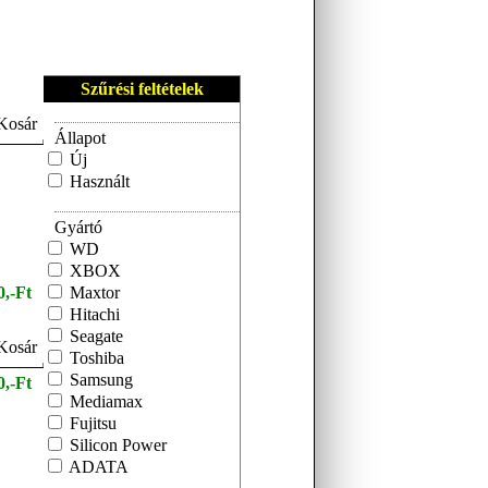
Szűrési feltételek
Állapot
Új
Használt
Gyártó
WD
XBOX
0,-Ft
Maxtor
Hitachi
Seagate
Toshiba
Samsung
0,-Ft
Mediamax
Fujitsu
Silicon Power
ADATA