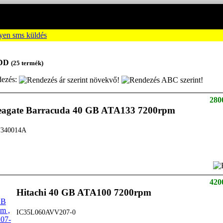
HDD
(25 termék)
ezés:
280
eagate Barracuda 40 GB ATA133 7200rpm
340014A
420
Hitachi 40 GB ATA100 7200rpm
IC35L060AVV207-0