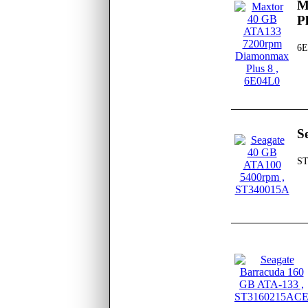
M
P
6E
S
ST