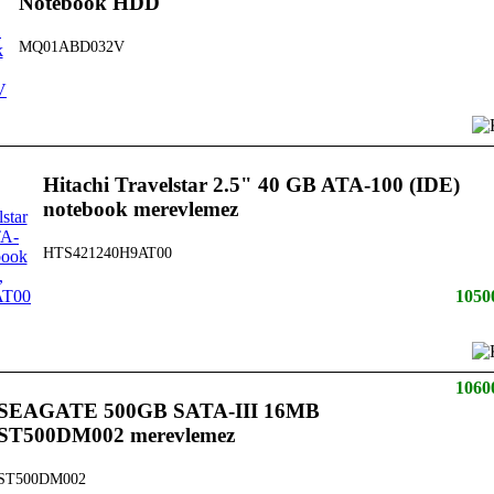
Notebook HDD
MQ01ABD032V
Hitachi Travelstar 2.5" 40 GB ATA-100 (IDE)
notebook merevlemez
HTS421240H9AT00
1050
1060
SEAGATE 500GB SATA-III 16MB
ST500DM002 merevlemez
ST500DM002