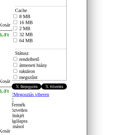
Cache
8 MB
16 MB
2 MB
32 MB
0,-Ft
64 MB
Státusz
rendelhető
átmeneti hiány
raktáron
megszűnt
0,-Ft