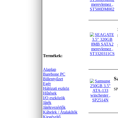
Termékek:
Alaplap
Barebone PC
S
Billentyűzet
Egér
Hálózati eszköz
SP
Hűtések
I/O eszközök
Játék
Játékvezérlők
Kábelek / Átalakítók
Kiegészítő