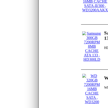
S
1
H
W
W