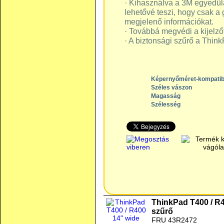
· Kihasználva a 3M egyedülá
lehetővé teszi, hogy csak a 
megjelenő információkat.
· Továbbá megvédi a kijelzőt
· A biztonsági szűrő a Think
Képernyőméret-kompatibi
Széles vászon
Magasság
Szélesség
ThinkPad T400 / R4
szűrő
FRU 43R2472