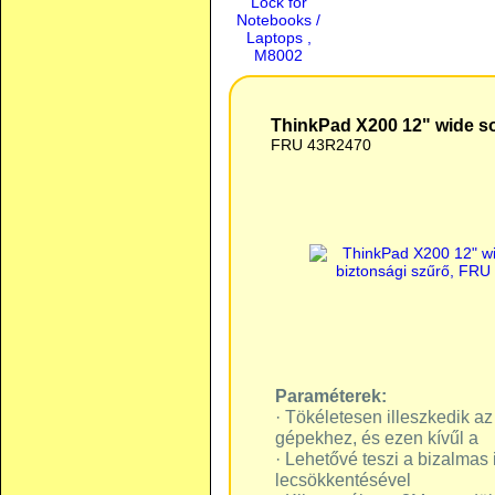
ThinkPad X200 12" wide so
FRU 43R2470
Paraméterek:
· Tökéletesen illeszkedik 
gépekhez, és ezen kívűl a
· Lehetővé teszi a bizalmas
lecsökkentésével