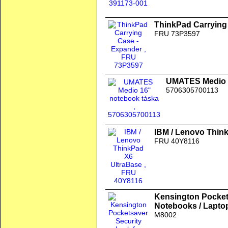
ThinkPad Carrying
FRU 73P3597
UMATES Medio 1
5706305700113
IBM / Lenovo Thin
FRU 40Y8116
Kensington Pockets
Notebooks / Lapto
M8002