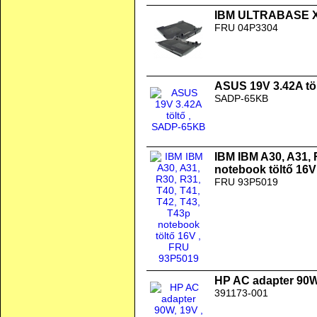
IBM ULTRABASE X2
FRU 04P3304
ASUS 19V 3.42A tö
SADP-65KB
IBM IBM A30, A31, 
notebook töltő 16V
FRU 93P5019
HP AC adapter 90W
391173-001