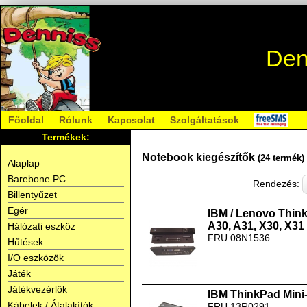
Den
Főoldal
Rólunk
Kapcsolat
Szolgáltatások
Termékek:
Notebook kiegészítők
(24 termék)
Alaplap
Barebone PC
Rendezés:
Billentyűzet
Egér
IBM / Lenovo Thin
A30, A31, X30, X31 
Hálózati eszköz
FRU 08N1536
Hűtések
I/O eszközök
Játék
Játékvezérlők
IBM ThinkPad Mini
Kábelek / Átalakítók
FRU 13R0291