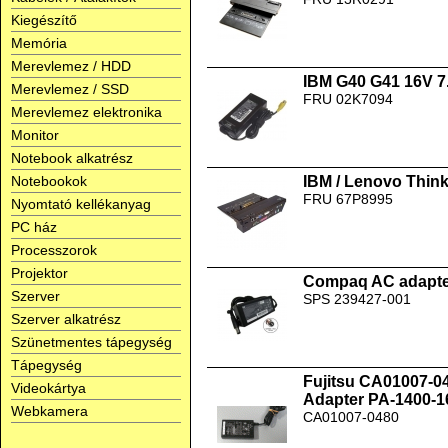
Kiegészítő
Memória
Merevlemez / HDD
IBM G40 G41 16V 7
Merevlemez / SSD
FRU 02K7094
Merevlemez elektronika
Monitor
Notebook alkatrész
Notebookok
IBM / Lenovo Think
FRU 67P8995
Nyomtató kellékanyag
PC ház
Processzorok
Projektor
Compaq AC adapte
Szerver
SPS 239427-001
Szerver alkatrész
Szünetmentes tápegység
Tápegység
Fujitsu CA01007-
Videokártya
Adapter PA-1400-1
Webkamera
CA01007-0480