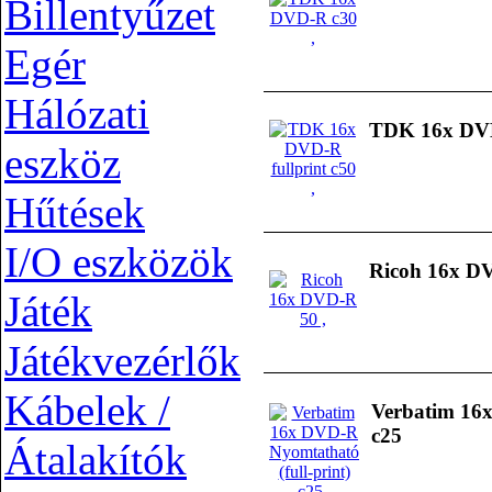
Billentyűzet
Egér
Hálózati
TDK 16x DVD-
eszköz
Hűtések
I/O eszközök
Ricoh 16x D
Játék
Játékvezérlők
Kábelek /
Verbatim 16x
c25
Átalakítók