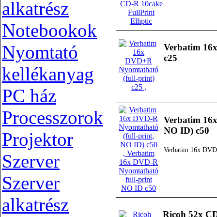
alkatrész
Notebookok
Nyomtató
Verbatim 16x
c25
kellékanyag
PC ház
Processzorok
Verbatim 16x
NO ID) c50
Projektor
Verbatim 16x DVD-
Szerver
Szerver
alkatrész
Ricoh 52x CD