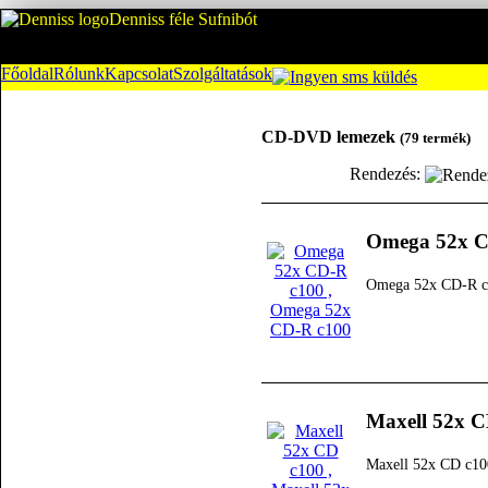
Denniss féle Sufnibót
Főoldal
Rólunk
Kapcsolat
Szolgáltatások
CD-DVD lemezek
(79 termék)
Rendezés:
Omega 52x C
Omega 52x CD-R c
Maxell 52x C
Maxell 52x CD c10