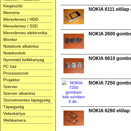
Kiegészítő
NOKIA 6111 előlap e
Memória
Merevlemez / HDD
Merevlemez / SSD
Merevlemez elektronika
NOKIA 2600 gombso
Monitor
Notebook alkatrész
Notebookok
NOKIA 6610 gombso
Nyomtató kellékanyag
PC ház
Processzorok
Projektor
NOKIA 7250 gombso
Szerver
Szerver alkatrész
Szünetmentes tápegység
Tápegység
NOKIA 6280 előlap 
Videokártya
Webkamera