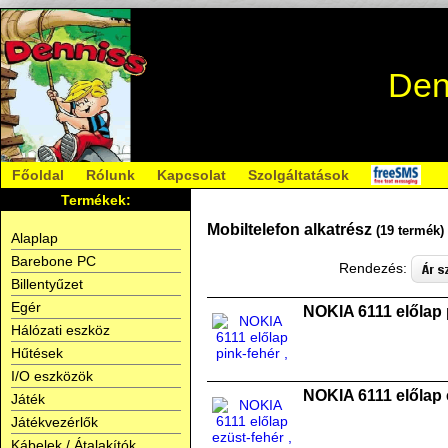
Den
Főoldal
Rólunk
Kapcsolat
Szolgáltatások
Termékek:
Mobiltelefon alkatrész
(19 termék)
Alaplap
Barebone PC
Rendezés:
Billentyűzet
Egér
NOKIA 6111 előlap 
Hálózati eszköz
Hűtések
I/O eszközök
NOKIA 6111 előlap 
Játék
Játékvezérlők
Kábelek / Átalakítók