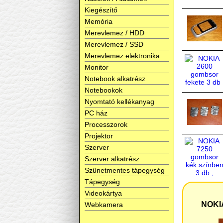
Kiegészítő
Memória
Merevlemez / HDD
Merevlemez / SSD
Merevlemez elektronika
Monitor
Notebook alkatrész
Notebookok
Nyomtató kellékanyag
PC ház
Processzorok
Projektor
Szerver
Szerver alkatrész
Szünetmentes tápegység
Tápegység
Videokártya
NOKIA
Webkamera