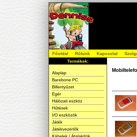
Főoldal
Rólunk
Kapcsolat
Szolg
Termékek:
Mobiltelef
Alaplap
Barebone PC
Billentyűzet
Egér
Hálózati eszköz
Hűtések
I/O eszközök
Játék
Játékvezérlők
Kábelek / Átalakítók