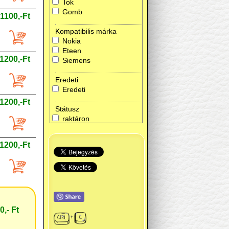
Tok
Gomb
1100,-Ft
Kompatibilis márka
Nokia
Eteen
1200,-Ft
Siemens
Eredeti
Eredeti
1200,-Ft
Státusz
raktáron
1200,-Ft
0,- Ft