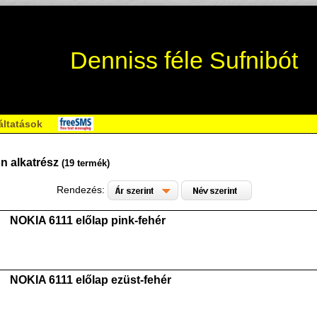
Denniss féle Sufnibót
áltatások
on alkatrész
(19 termék)
Rendezés:
NOKIA 6111 előlap pink-fehér
NOKIA 6111 előlap ezüst-fehér