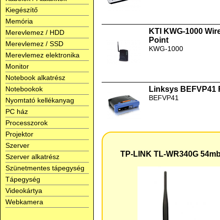
Kiegészítő
Memória
KTI KWG-1000 Wir
Merevlemez / HDD
Point
Merevlemez / SSD
KWG-1000
Merevlemez elektronika
Monitor
Notebook alkatrész
Notebookok
Linksys BEFVP41 
BEFVP41
Nyomtató kellékanyag
PC ház
Processzorok
Projektor
Szerver
TP-LINK TL-WR340G 54mbp
Szerver alkatrész
Szünetmentes tápegység
Tápegység
Videokártya
Webkamera