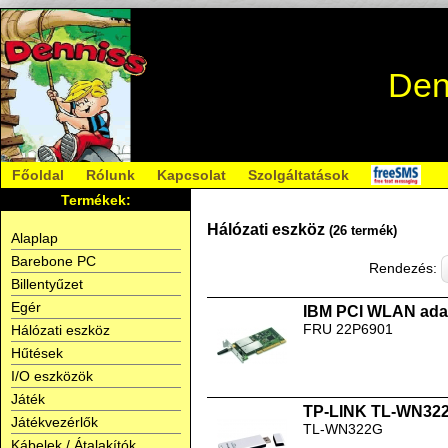
Den
Főoldal
Rólunk
Kapcsolat
Szolgáltatások
Termékek:
Hálózati eszköz
(26 termék)
Alaplap
Barebone PC
Rendezés:
Billentyűzet
Egér
IBM PCI WLAN ada
FRU 22P6901
Hálózati eszköz
Hűtések
I/O eszközök
Játék
TP-LINK TL-WN32
Játékvezérlők
TL-WN322G
Kábelek / Átalakítók