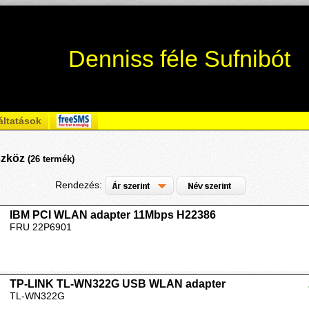
Denniss féle Sufnibót
áltatások
szköz
(26 termék)
Rendezés:
IBM PCI WLAN adapter 11Mbps H22386
FRU 22P6901
TP-LINK TL-WN322G USB WLAN adapter
TL-WN322G