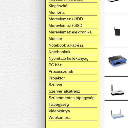
Kiegészítő
Memória
Merevlemez / HDD
Merevlemez / SSD
Merevlemez elektronika
Monitor
Notebook alkatrész
Notebookok
Nyomtató kellékanyag
PC ház
Processzorok
Projektor
Szerver
Szerver alkatrész
Szünetmentes tápegység
Tápegység
Videokártya
Webkamera