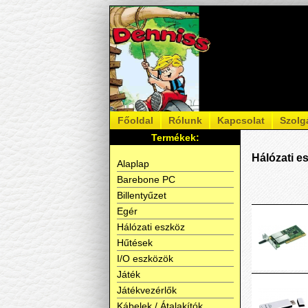
Főoldal
Rólunk
Kapcsolat
Szolg
Termékek:
Hálózati e
Alaplap
Barebone PC
Billentyűzet
Egér
Hálózati eszköz
Hűtések
I/O eszközök
Játék
Játékvezérlők
Kábelek / Átalakítók