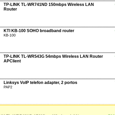
TP-LINK TL-WR741ND 150mbps Wireless LAN
Router
KTI KB-100 SOHO broadband router
KB-100
TP-LINK TL-WR543G 54mbps Wireless LAN Router
APClient
Linksys VoIP telefon adapter, 2 portos
PAP2
TP-LINK TL-WR743ND 150Mbps Wireless LAN Router AP/Client