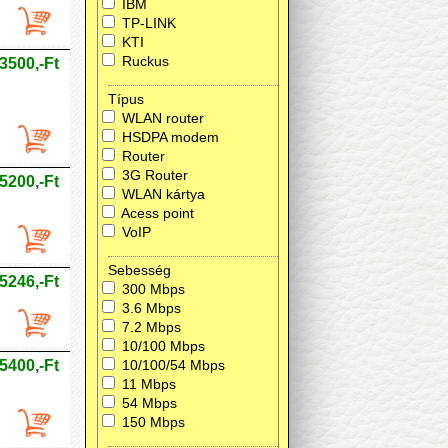
IBM
TP-LINK
KTI
Ruckus
3500,-Ft
Típus
WLAN router
HSDPA modem
Router
3G Router
5200,-Ft
WLAN kártya
Acess point
VoIP
Sebesség
5246,-Ft
300 Mbps
3.6 Mbps
7.2 Mbps
10/100 Mbps
5400,-Ft
10/100/54 Mbps
11 Mbps
54 Mbps
150 Mbps