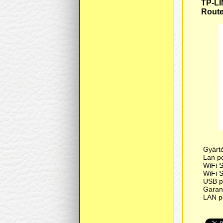
TP-L
Route
Gyártó
Lan p
WiFi 
WiFi 
USB p
Garanc
LAN p