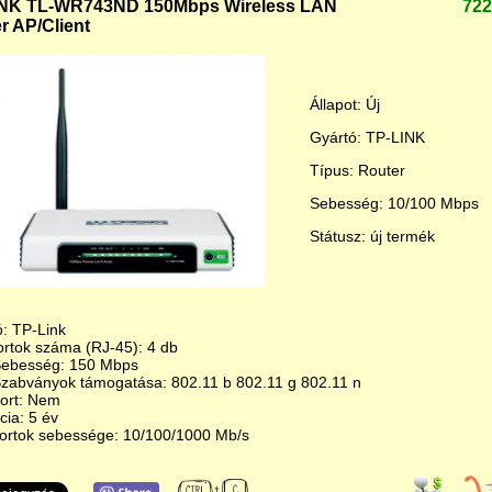
INK TL-WR743ND 150Mbps Wireless LAN
722
r AP/Client
Állapot: Új
Gyártó: TP-LINK
Típus: Router
Sebesség: 10/100 Mbps
Státusz: új termék
: TP-Link
ortok száma (RJ-45): 4 db
Sebesség: 150 Mbps
Szabványok támogatása: 802.11 b 802.11 g 802.11 n
ort: Nem
ia: 5 év
ortok sebessége: 10/100/1000 Mb/s