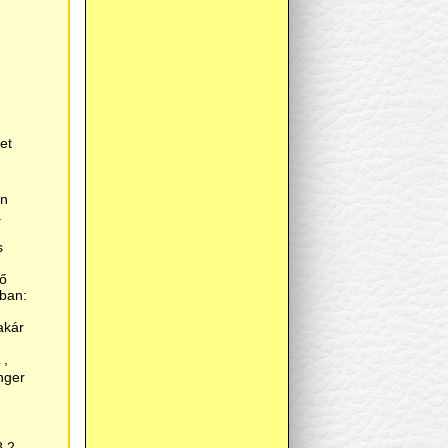
ű
et
en
a
s
dő
ban:
akár
 ,
nger
 2.