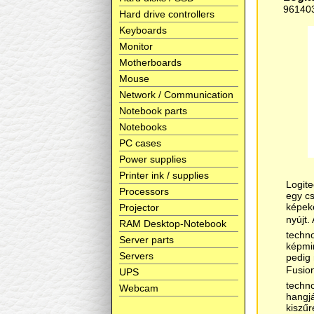
96140
Hard drive controllers
Keyboards
Monitor
Motherboards
Mouse
Network / Communication
Notebook parts
Notebooks
PC cases
Power supplies
Printer ink / supplies
Logit
Processors
egy c
képeke
Projector
nyújt.
RAM Desktop-Notebook
techno
Server parts
képmin
Servers
pedig
Fusion
UPS
techno
Webcam
hangjá
kiszűr