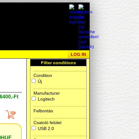
LOG IN
Filter conditions
Condition
Új
Manufacturer
6400,-Ft
Logitech
Felbontás
Csatoló felület
USB 2.0
0HUF