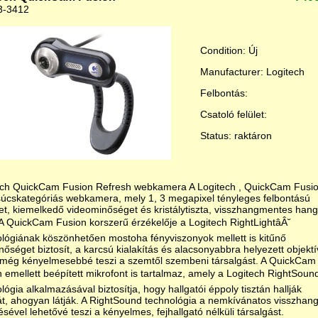
3-3412
Condition: Új
Manufacturer: Logitech
Felbontás:
Csatoló felület:
Status: raktáron
ech QuickCam Fusion Refresh webkamera A Logitech , QuickCam Fusi
súcskategóriás webkamera, mely 1, 3 megapixel tényleges felbontású
t, kiemelkedő videominőséget és kristálytiszta, visszhangmentes hang
 A QuickCam Fusion korszerű érzékelője a Logitech RightLightâÂ˘
lógiának köszönhetően mostoha fényviszonyok mellett is kitűnő
őséget biztosít, a karcsú kialakítás és alacsonyabbra helyezett objektí
 még kényelmesebbé teszi a szemtől szembeni társalgást. A QuickCam
 emellett beépített mikrofont is tartalmaz, amely a Logitech RightSound
lógia alkalmazásával biztosítja, hogy hallgatói éppoly tisztán hallják
t, ahogyan látják. A RightSound technológia a nemkívánatos visszhan
ésével lehetővé teszi a kényelmes, fejhallgató nélküli társalgást.