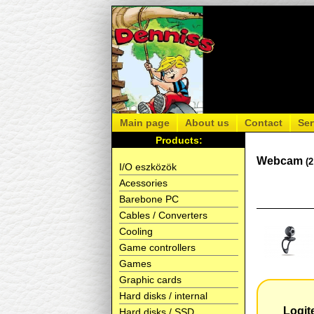
Main page
About us
Contact
Ser
Products:
Webcam
(
I/O eszközök
Acessories
Barebone PC
Cables / Converters
Cooling
Game controllers
Games
Graphic cards
Hard disks / internal
Logit
Hard disks / SSD