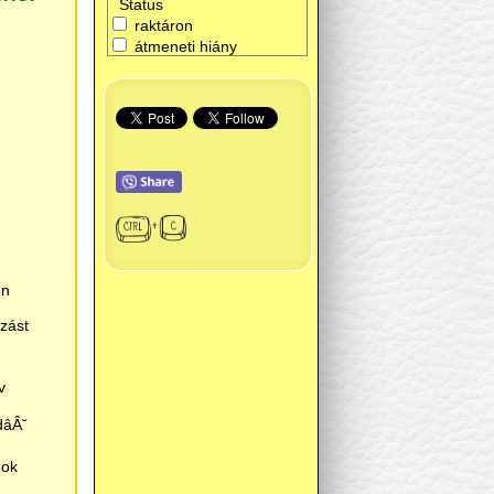
Status
raktáron
átmeneti hiány
on
zást
v
âÂ˘
gok