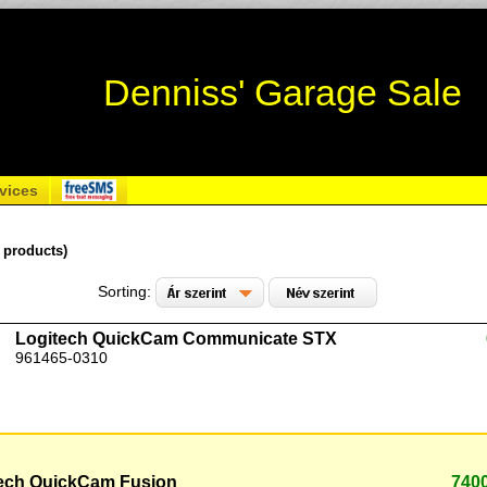
Denniss' Garage Sale
vices
2 products)
Sorting:
Logitech QuickCam Communicate STX
961465-0310
ech QuickCam Fusion
740