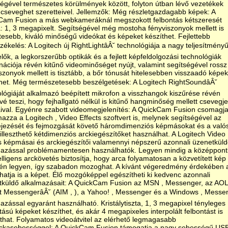
égével természetes körülmények között, folyton útban lévő vezetékek
 cseveghet szeretteivel. Jellemzők: Még részletgazdagabb képek: A
Cam Fusion a más webkameráknál megszokott felbontás kétszeresét
a: 1, 3 megapixelt. Segítségével még mostoha fényviszonyok mellett is
tesebb, kiváló minőségű videókat és képeket készíthet. Fejlettebb
zékelés: A Logitech új RightLightâÂ˘ technológiája a nagy teljesítmény
lők, a legkorszerűbb optikák és a fejlett képfeldolgozási technológiák
ációja révén kitűnő videominőséget nyújt, valamint segítségével rossz
szonyok mellett is tisztább, a bőr tónusát hitelesebben visszaadó képek
thet. Még természetesebb beszélgetések: A Logitech RightSoundâÂ˘
lógiáját alkalmazó beépített mikrofon a visszhangok kiszűrése révén
vé teszi, hogy fejhallgató nélkül is kitűnő hangminőség mellett csevegj
aival. Egyénre szabott videomegjelenítés: A QuickCam Fusion csomagj
mazza a Logitech , Video Effects szoftvert is, melynek segítségével az
fejezését és fejmozgását követő háromdimenziós képmásokat és a való
illeszthető kétdimenziós arckiegészítőket használhat. A Logitech Video
s képmásai és arckiegészítői valamennyi népszerű azonnali üzenetkül
mazással problémamentesen használhatók. Legyen mindig a középpont
elligens arckövetés biztosítja, hogy arca folyamatosan a közvetített kép
én legyen, így szabadon mozoghat. A kívánt végeredmény érdekében 
hatja is a képet. Élő mozgóképpel egészítheti ki kedvenc azonnali
tküldő alkalmazásait: A QuickCam Fusion az MSN , Messenger, az AOL
t MessengerâÂ˘ (AIM , ), a Yahoo! , Messenger és a Windows , Messe
azással egyaránt használható. Kristálytiszta, 1, 3 megapixel tényleges
tású képeket készíthet, és akár 4 megapixeles interpolált felbontást is
that. Folyamatos videoátvitel az elérhető legmagasabb
ckasebességgel: A QuickCam Fusion támogatja a nagy sebességű USB