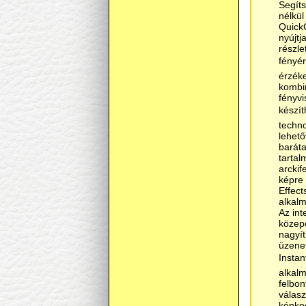
Segíts
nélkül
Quick
nyújtj
részle
fényér
érzéke
kombin
fényvi
készí
techno
lehető
barát
tartal
arcki
képre 
Effect
alkal
Az int
közep
nagyít
üzene
Instan
alkalm
felbon
válasz
képko