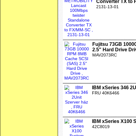
Converter TX to
2131-13-01
Fujitsu 73GB 100
2.5" Hard Drive Dri
MAV2073RC
IBM xSeries 346 2U
FRU 40K6466
IBM xSeries X100 
42C8019