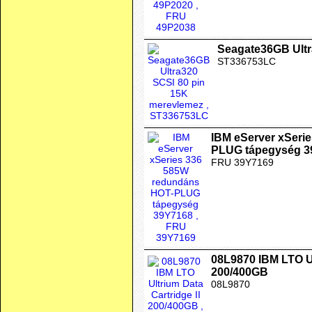
Seagate36GB Ultr
ST336753LC
IBM eServer xSeri
PLUG tápegység 3
FRU 39Y7169
08L9870 IBM LTO Ul
200/400GB
08L9870