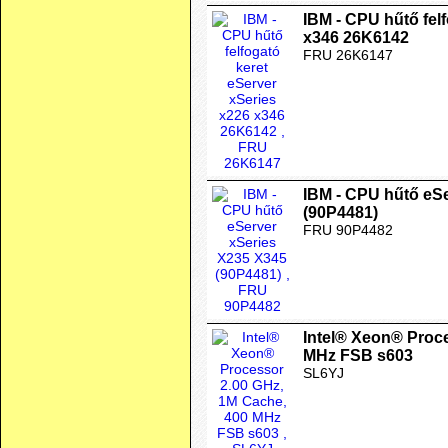
IBM - CPU hűtő fel
x346 26K6142
FRU 26K6147
IBM - CPU hűtő eS
(90P4481)
FRU 90P4482
Intel® Xeon® Proc
MHz FSB s603
SL6YJ