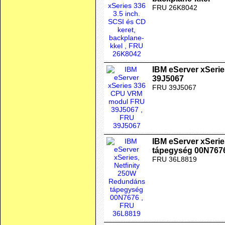
FRU 26K8042
IBM eServer xSer
39J5067
FRU 39J5067
IBM eServer xSeri
tápegység 00N767
FRU 36L8819