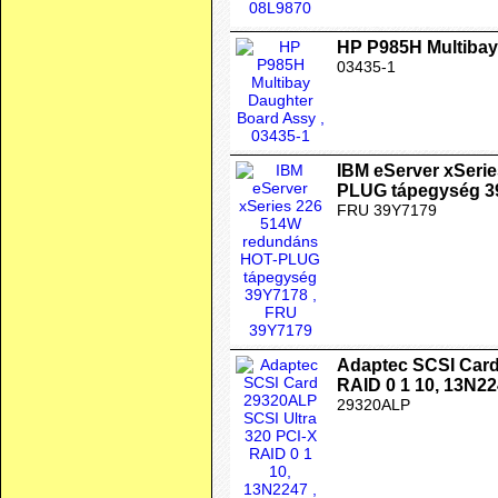
HP P985H Multibay
03435-1
IBM eServer xSeri
PLUG tápegység 3
FRU 39Y7179
Adaptec SCSI Card
RAID 0 1 10, 13N2
29320ALP