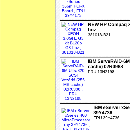
NEW HP Compaq XE
hoz
381018-B21
IBM ServeRAID-6M 
cache) 02R0988
FRU 13N2198
IBM eServer xSe
39Y4736
FRU 39Y4736