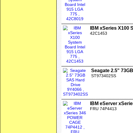
IBM xSeries X100 
42C1453
Seagate 2.5" 73G
ST973402SS
IBM eServer xSer
FRU 74P4413