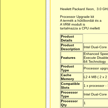
Hewlett Packard Xeon, 3.0 G
Processor Upgrade kit
A termék a hűtőbordát és a
A VRM modult is
tartalmazza a CPU mellett
Product
Details
Product
Intel Dual-Core
Description
Enhanced Speed
Features
Execute Disable B
64 Technology
Product
Processor upgr
Type
Cache
L2 4 MB ( 2 x 2
Memory
Compatible
1 x processor -
Slots
Processor
Intel Dual-Cor
Type
Processor
1
Qty