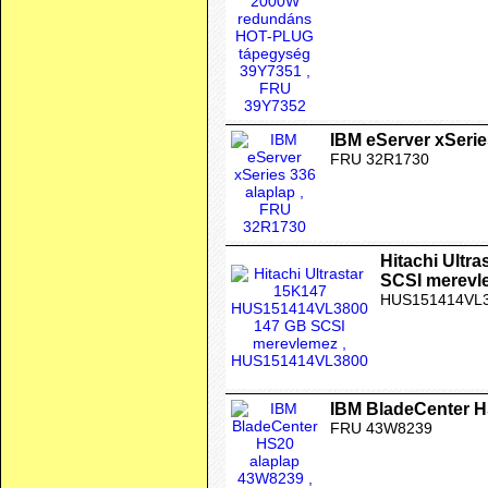
IBM eServer xSerie
FRU 32R1730
Hitachi Ult
SCSI merevl
HUS151414VL
IBM BladeCenter H
FRU 43W8239