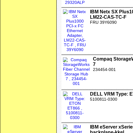
IBM Netx SX Plus10
LM22-CAS-TC-F
FRU 39Y6090
Compaq StorageW
7
234454-001
DELL VRM Type: 
5100811-0300
IBM eServer xSeries
backplane-kkel