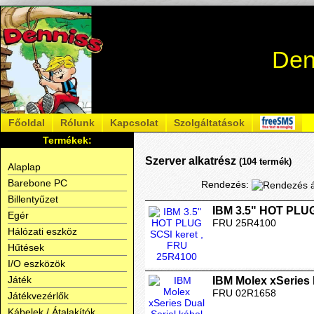
Den
Főoldal
Rólunk
Kapcsolat
Szolgáltatások
Termékek:
Szerver alkatrész
(104 termék)
Alaplap
Barebone PC
Rendezés:
Billentyűzet
IBM 3.5" HOT PLUG
Egér
FRU 25R4100
Hálózati eszköz
Hűtések
I/O eszközök
Játék
IBM Molex xSeries 
FRU 02R1658
Játékvezérlők
Kábelek / Átalakítók