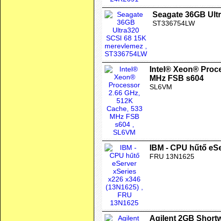
Seagate 36GB Ult
ST336754LW
Intel® Xeon® Proc
MHz FSB s604
SL6VM
IBM - CPU hűtő eSe
FRU 13N1625
Agilent 2GB Short