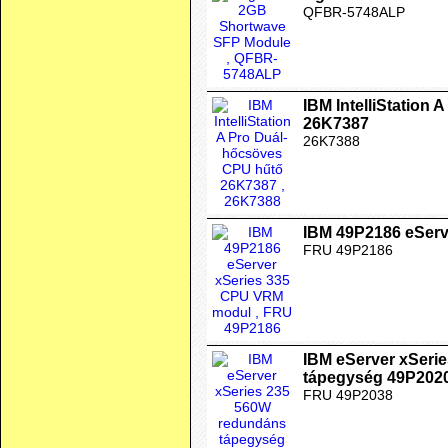
QFBR-5748ALP
IBM IntelliStation
26K7387
26K7388
IBM 49P2186 eSer
FRU 49P2186
IBM eServer xSeri
tápegység 49P202
FRU 49P2038