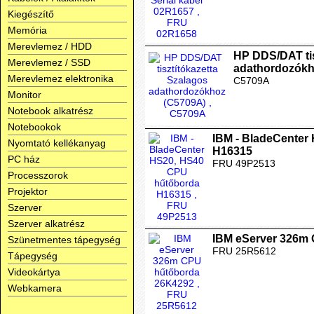
Kiegészítő
Memória
Merevlemez / HDD
HP DDS/DAT tis
Merevlemez / SSD
adathordozókh
Merevlemez elektronika
C5709A
Monitor
Notebook alkatrész
Notebookok
IBM - BladeCenter
Nyomtató kellékanyag
H16315
PC ház
FRU 49P2513
Processzorok
Projektor
Szerver
Szerver alkatrész
IBM eServer 326m
Szünetmentes tápegység
FRU 25R5612
Tápegység
Videokártya
Webkamera