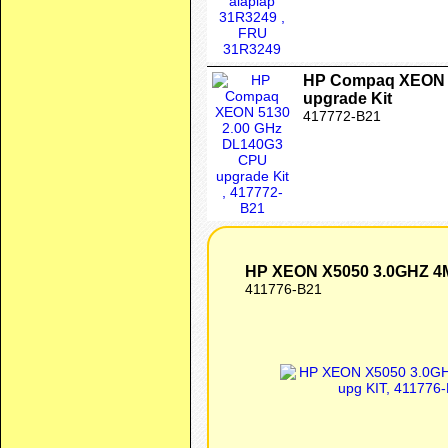
HP Compaq XEON 
upgrade Kit
417772-B21
HP XEON X5050 3.0GHZ 4
411776-B21