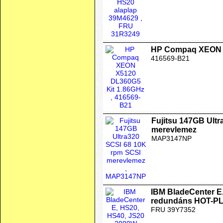
HP Compaq XEON X
416569-B21
Fujitsu 147GB Ult
merevlemez
MAP3147NP
IBM BladeCenter E
redundáns HOT-PL
FRU 39Y7352