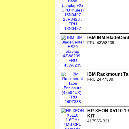
IBM IBM BladeCent
FRU 43W8239
IBM Rackmount Ta
FRU 24P7338
HP XEON X5110 1
KIT
417555-B21