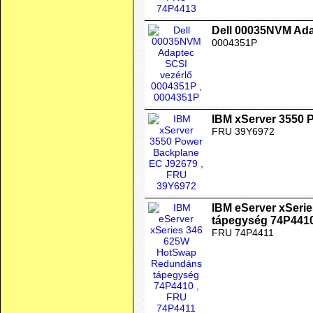
Dell 00035NVM Ada
0004351P
IBM xServer 3550 
FRU 39Y6972
IBM eServer xSer
tápegység 74P441
FRU 74P4411