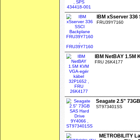
IBM xSserver 336
FRU39Y7160
IBM NetBAY 1.5M 
FRU 26K4177
Seagate 2.5" 73G
ST973401SS
METROBILITY Lan