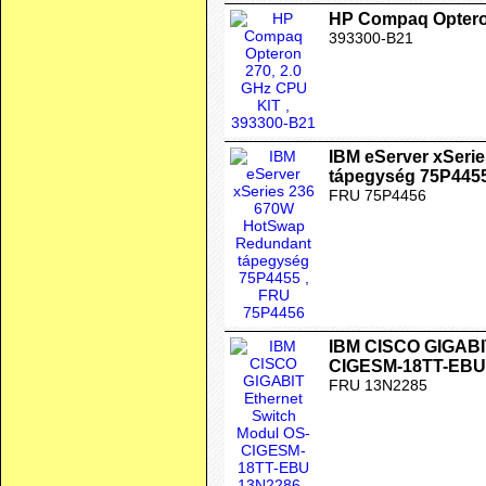
HP Compaq Opteron
393300-B21
IBM eServer xSeri
tápegység 75P445
FRU 75P4456
IBM CISCO GIGABIT
CIGESM-18TT-EBU
FRU 13N2285