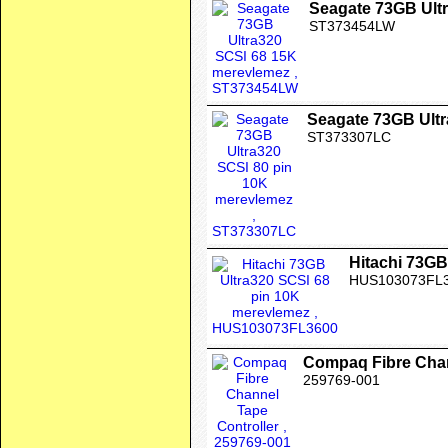
Seagate 73GB Ult
ST373454LW
Seagate 73GB Ultr
ST373307LC
Hitachi 73GB
HUS103073FL
Compaq Fibre Chan
259769-001