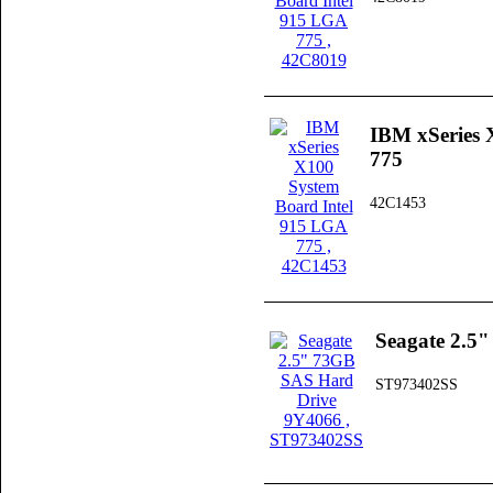
IBM xSeries 
775
42C1453
Seagate 2.5
ST973402SS