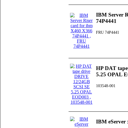
IBM Server R
74P4441
FRU 74P4441
HP DAT tape
5.25 OPAL 
103548-001
IBM eServer 