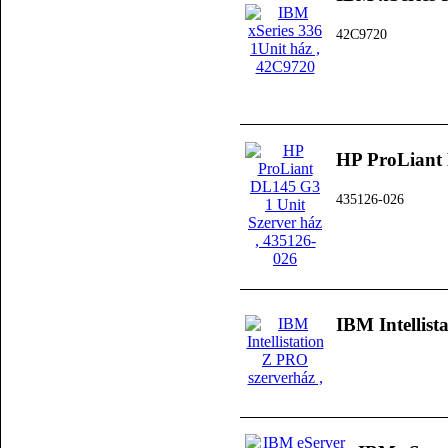
42C9720
HP ProLiant 
435126-026
IBM Intellist