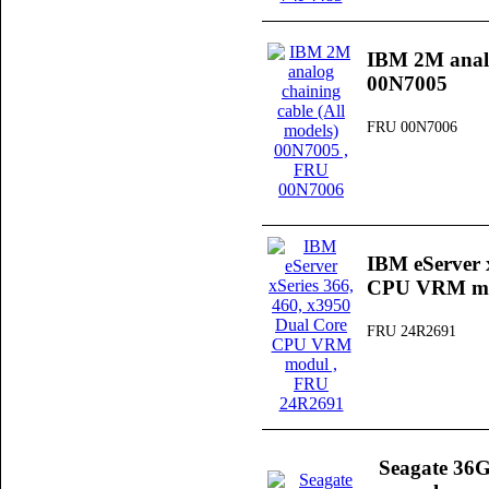
IBM 2M analo
00N7005
FRU 00N7006
IBM eServer 
CPU VRM m
FRU 24R2691
Seagate 36