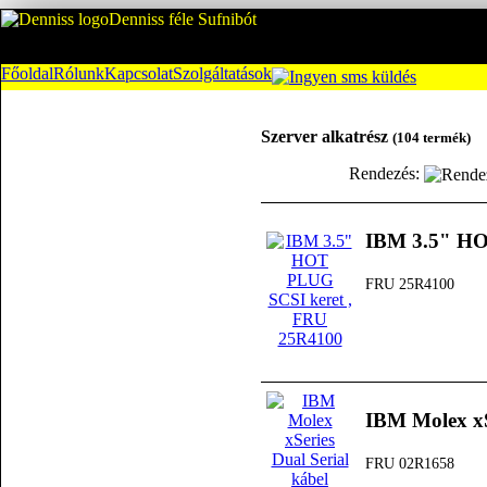
Denniss féle Sufnibót
Főoldal
Rólunk
Kapcsolat
Szolgáltatások
Szerver alkatrész
(104 termék)
Rendezés:
IBM 3.5" HO
FRU 25R4100
IBM Molex xS
FRU 02R1658