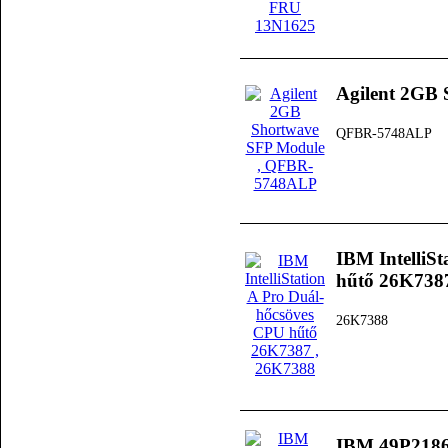
Agilent 2GB
QFBR-5748ALP
IBM IntelliS
hűtő 26K738
26K7388
IBM 49P2186