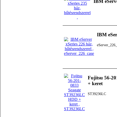
IBM eServe
IBM eServ
eServer_226_
Fujitsu 56-
+ keret
ST39236LC