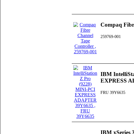
Compaq Fibre
259769-001
IBM IntelliS
EXPRESS A
FRU 39Y6635
IBM xSeries 