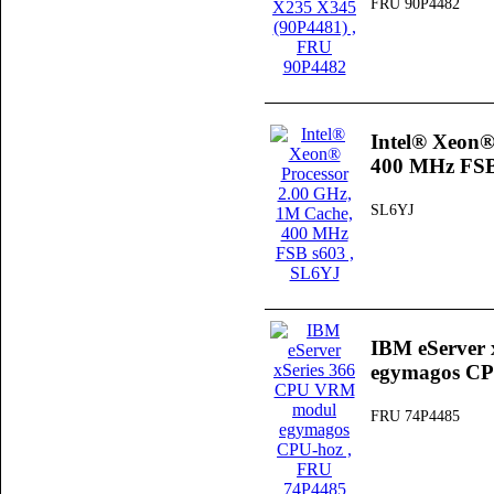
FRU 90P4482
Intel® Xeon®
400 MHz FSB
SL6YJ
IBM eServer
egymagos CP
FRU 74P4485