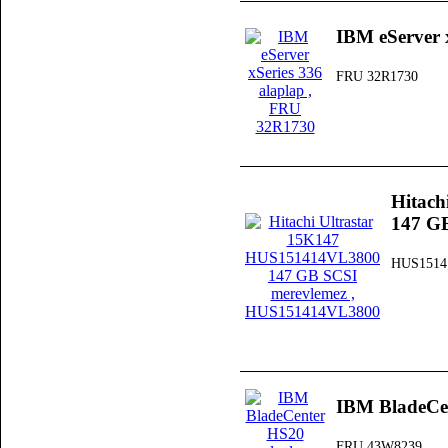
IBM eServer 
FRU 32R1730
Hitac
147 G
HUS1514
IBM BladeCe
FRU 43W8239