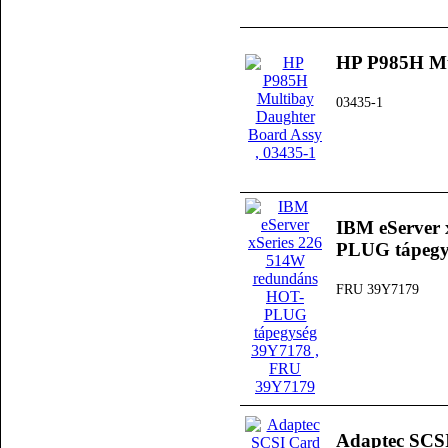
HP P985H Mu
03435-1
IBM eServer 
PLUG tápegy
FRU 39Y7179
Adaptec SCS