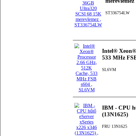
merevlemez
ST336754LW
Intel® Xeon®
533 MHz FSB
SL6VM
IBM - CPU hű
(13N1625)
FRU 13N1625