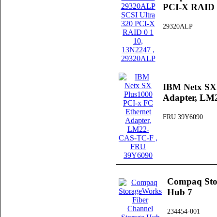
PCI-X RAID 
29320ALP
IBM Netx SX 
Adapter, LM
FRU 39Y6090
Compaq Sto
Hub 7
234454-001