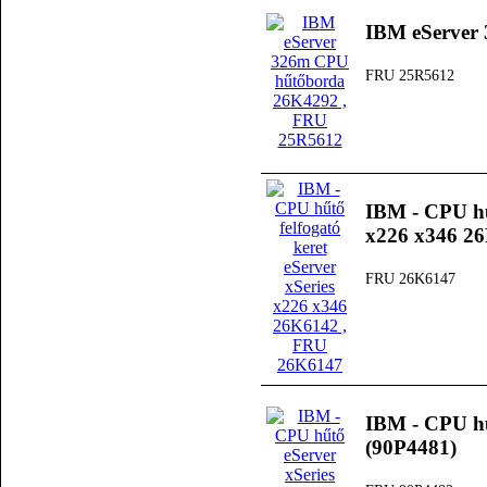
IBM eServer
FRU 25R5612
IBM - CPU hűt
x226 x346 2
FRU 26K6147
IBM - CPU hű
(90P4481)