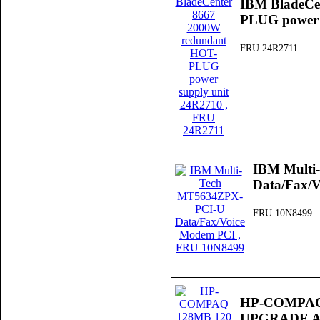
IBM BladeCe
PLUG power 
FRU 24R2711
IBM Multi
Data/Fax/
FRU 10N8499
HP-COMPAQ
UPGRADE A