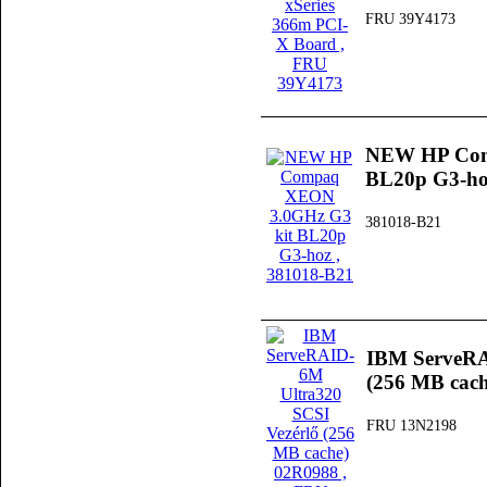
FRU 39Y4173
NEW HP Com
BL20p G3-ho
381018-B21
IBM ServeRA
(256 MB cac
FRU 13N2198