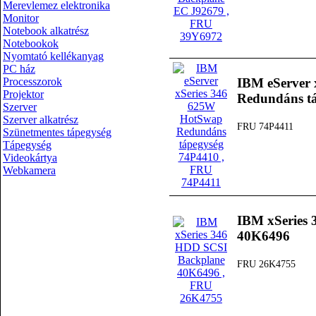
Merevlemez elektronika
Monitor
Notebook alkatrész
Notebookok
Nyomtató kellékanyag
PC ház
Processzorok
IBM eServer
Projektor
Redundáns t
Szerver
Szerver alkatrész
FRU 74P4411
Szünetmentes tápegység
Tápegység
Videokártya
Webkamera
IBM xSeries
40K6496
FRU 26K4755