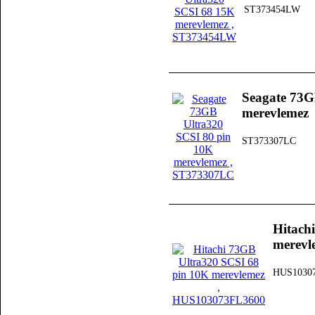
ST373454LW
Seagate 73G
merevlemez
ST373307LC
Hitach
merevl
HUS1030