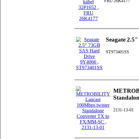
FRU 26K4177
Seagate 2.5
ST973401SS
METROBIL
Standalo
2131-13-01