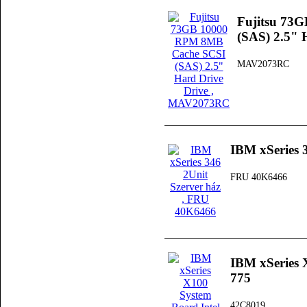
Fujitsu 73
(SAS) 2.5" 
MAV2073RC
IBM xSeries 
FRU 40K6466
IBM xSeries 
775
42C8019