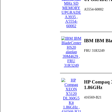
A5554-60002
IBM IBM Bla
FRU 31R3249
HP Compaq 
1.86GHz
416569-B21