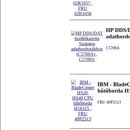
HP DDS/DA
adathord
C5709A
IBM - Blade
hűtőborda H
FRU 49P2513