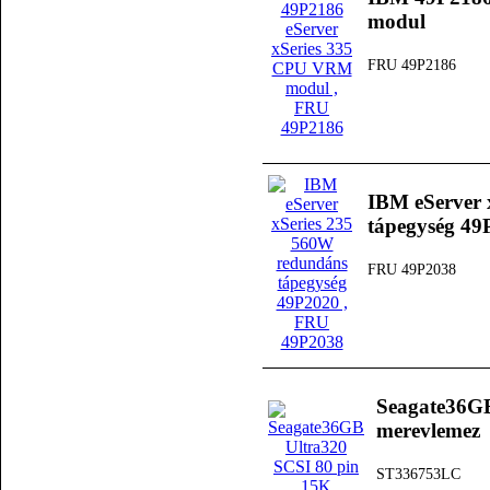
modul
FRU 49P2186
IBM eServer 
tápegység 49
FRU 49P2038
Seagate36GB
merevlemez
ST336753LC