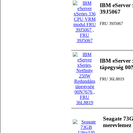
IBM eServer
39J5067
FRU 39J5067
IBM eServer 
tápegység 0
FRU 36L8819
Seagate 73
merevlemez