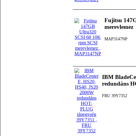
Fujitsu 147
merevlemez
MAP3147NP
IBM BladeCe
redundáns H
FRU 39Y7352