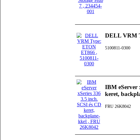
DELL VRM T
5100811-0300
IBM eServer x
keret, backpl
FRU 26K8042