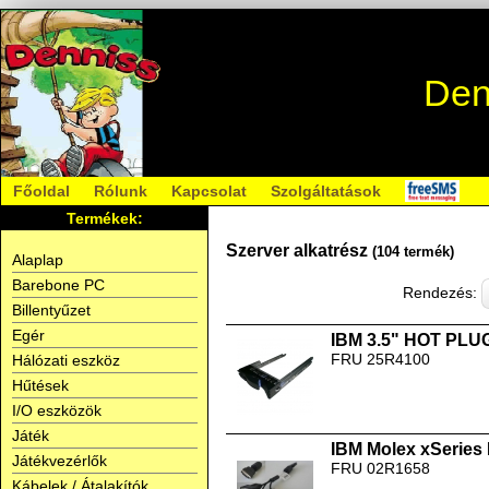
Den
Főoldal
Rólunk
Kapcsolat
Szolgáltatások
Termékek:
Szerver alkatrész
(104 termék)
Alaplap
Barebone PC
Rendezés:
Billentyűzet
Egér
IBM 3.5" HOT PLUG
FRU 25R4100
Hálózati eszköz
Hűtések
I/O eszközök
Játék
IBM Molex xSeries 
Játékvezérlők
FRU 02R1658
Kábelek / Átalakítók