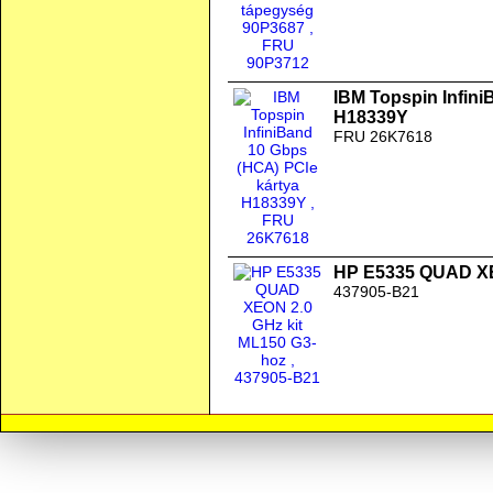
IBM Topspin Infini
H18339Y
FRU 26K7618
HP E5335 QUAD XE
437905-B21