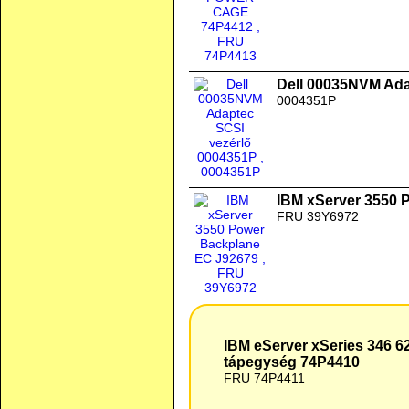
Dell 00035NVM Ada
0004351P
IBM xServer 3550 
FRU 39Y6972
IBM eServer xSeries 346 625W HotSwap Redundáns tápegység 74P44
IBM eServer xSeries 346
tápegység 74P4410
FRU 74P4411