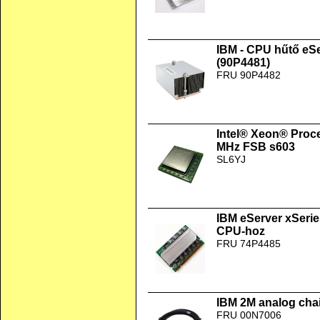
IBM - CPU hűtő eS
(90P4481)
FRU 90P4482
Intel® Xeon® Proc
MHz FSB s603
SL6YJ
IBM eServer xSer
CPU-hoz
FRU 74P4485
IBM 2M analog chai
FRU 00N7006