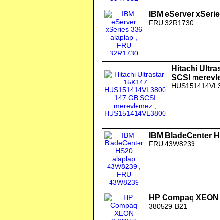
IBM eServer xSerie
FRU 32R1730
Hitachi Ult
SCSI merevl
HUS151414VL
IBM BladeCenter H
FRU 43W8239
HP Compaq XEON 
380529-B21