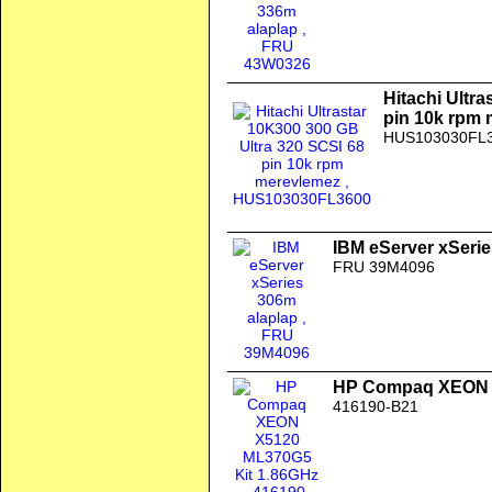
Hitachi Ultr
pin 10k rpm
HUS103030FL
IBM eServer xSerie
FRU 39M4096
HP Compaq XEON X
416190-B21