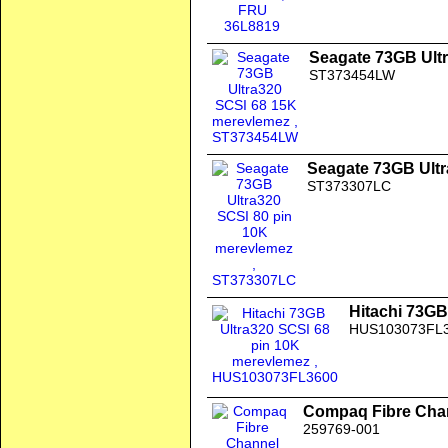
Seagate 73GB Ult
ST373454LW
Seagate 73GB Ultr
ST373307LC
Hitachi 73GB
HUS103073FL
Compaq Fibre Chan
259769-001