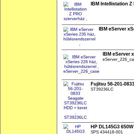
IBM Intellistation 
IBM eServer xSe
IBM eServer x
eServer_226_ca
Fujitsu 56-201-08
ST39236LC
HP DL145G3 650W 
SPS 434418-001