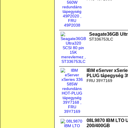
Seagate36GB Ultr
ST336753LC
IBM eServer xSeri
PLUG tápegység 3
FRU 39Y7169
08L9870 IBM LTO Ul
200/400GB