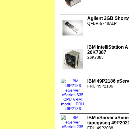
Agilent 2GB Short
QFBR-5748ALP
IBM IntelliStation
26K7387
26K7388
IBM 49P2186 eSer
FRU 49P2186
IBM eServer xSeri
tápegység 49P202
FRU 49P2038