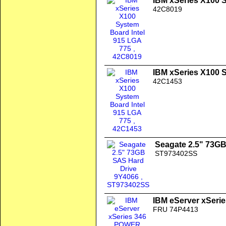
IBM xSeries X100 
42C8019
IBM xSeries X100 
42C1453
Seagate 2.5" 73G
ST973402SS
IBM eServer xSer
FRU 74P4413