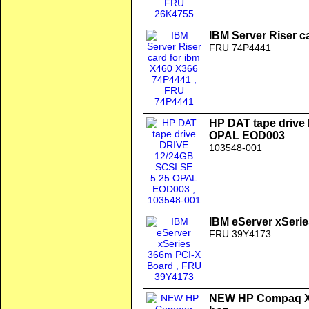
IBM Server Riser c
FRU 74P4441
HP DAT tape drive
OPAL EOD003
103548-001
IBM eServer xSeri
FRU 39Y4173
NEW HP Compaq XE