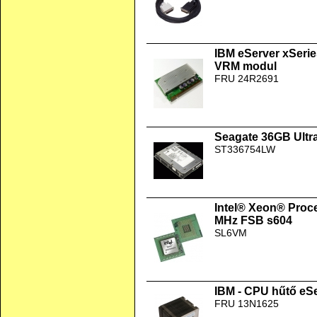
IBM eServer xSerie
VRM modul
FRU 24R2691
Seagate 36GB Ultr
ST336754LW
Intel® Xeon® Proc
MHz FSB s604
SL6VM
IBM - CPU hűtő eSe
FRU 13N1625