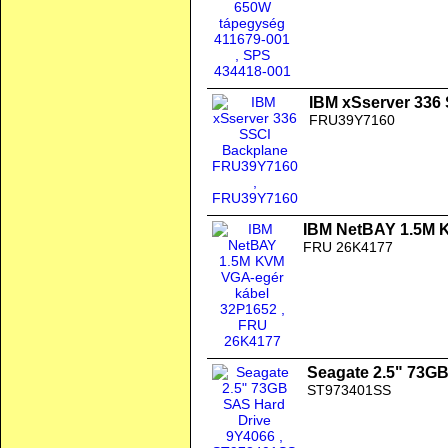
IBM xSserver 336
FRU39Y7160
IBM NetBAY 1.5M 
FRU 26K4177
Seagate 2.5" 73G
ST973401SS