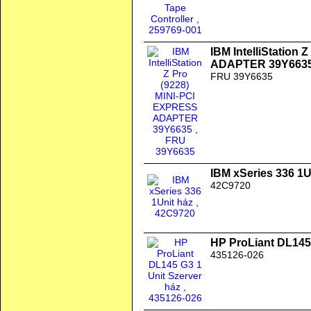
IBM IntelliStation
ADAPTER 39Y663
FRU 39Y6635
IBM xSeries 336 1U
42C9720
HP ProLiant DL145 
435126-026