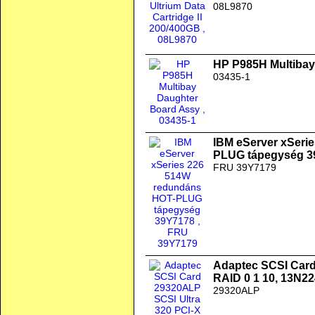
08L9870
HP P985H Multibay
03435-1
IBM eServer xSeri
PLUG tápegység 3
FRU 39Y7179
Adaptec SCSI Card
RAID 0 1 10, 13N2
29320ALP