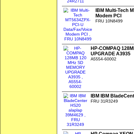
IBM Multi-Tech 
Modem PCI
FRU 10N8499
HP-COMPAQ 128M
UPGRADE A3935
A5554-60002
IBM IBM BladeCent
FRU 31R3249
HP Compaq XEON X