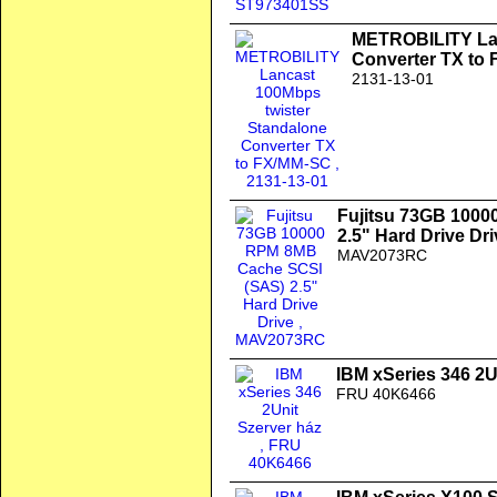
METROBILITY Lan
Converter TX to
2131-13-01
Fujitsu 73GB 100
2.5" Hard Drive Dri
MAV2073RC
IBM xSeries 346 2U
FRU 40K6466