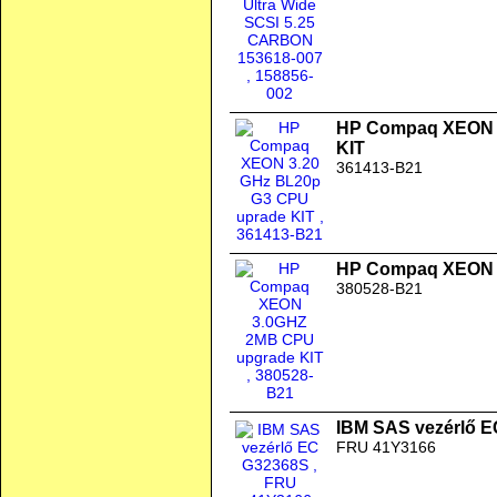
HP Compaq XEON 3
KIT
361413-B21
HP Compaq XEON 
380528-B21
IBM SAS vezérlő 
FRU 41Y3166