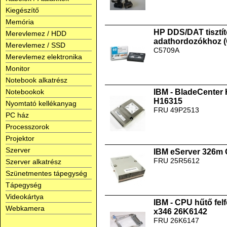
Kiegészítő
Memória
HP DDS/DAT tisztít
Merevlemez / HDD
adathordozókhoz 
Merevlemez / SSD
C5709A
Merevlemez elektronika
Monitor
Notebook alkatrész
Notebookok
IBM - BladeCenter
H16315
Nyomtató kellékanyag
FRU 49P2513
PC ház
Processzorok
Projektor
Szerver
IBM eServer 326m
FRU 25R5612
Szerver alkatrész
Szünetmentes tápegység
Tápegység
Videokártya
IBM - CPU hűtő fel
Webkamera
x346 26K6142
FRU 26K6147