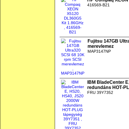
416569-B21
Fujitsu 147GB Ult
merevlemez
MAP3147NP
IBM BladeCenter E
redundáns HOT-PL
FRU 39Y7352