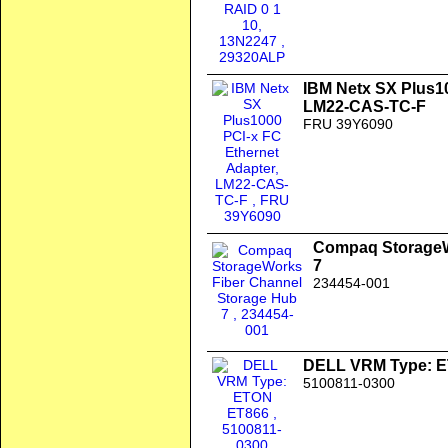
IBM Netx SX Plus10
LM22-CAS-TC-F
FRU 39Y6090
Compaq StorageW
7
234454-001
DELL VRM Type: 
5100811-0300