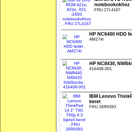
notebookokhoz
FRU 27L4167
HP NC6400 HDD fe
AM274I
HP NC8430, NW844
416408-001
IBM Lenovo ThinkPa
keret
FRU 26R9393