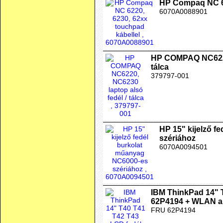
HP Compaq NC 62
6070A0088901
HP COMPAQ NC6220,
tálca
379797-001
HP 15" kijelző f
szériához
6070A0094501
IBM ThinkPad 14" 
62P4194 + WLAN a
FRU 62P4194