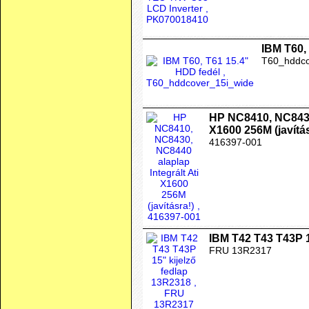
IBM T60,
T60_hddco
HP NC8410, NC8430,
X1600 256M (javítás
416397-001
IBM T42 T43 T43P 1
FRU 13R2317