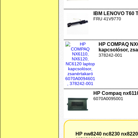
IBM LENOVO T60 T
FRU 41V9770
HP COMPAQ NX61
kapcsolósor, zs
378242-001
HP Compaq nx6110,
6070A0095001
HP nw8240 nc8230 nx8220 