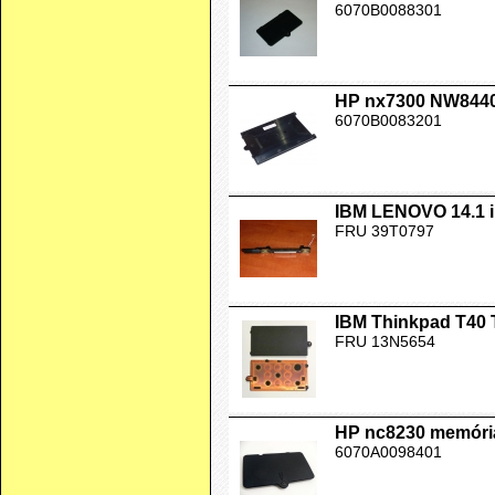
6070B0088301
HP nx7300 NW8440
6070B0083201
IBM LENOVO 14.1 i
FRU 39T0797
IBM Thinkpad T40 
FRU 13N5654
HP nc8230 memória
6070A0098401