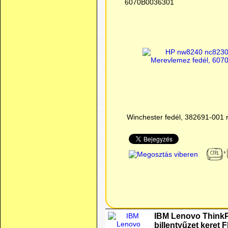
6070B0036301
Winchester fedél, 382691-001 r
IBM Lenovo ThinkP
billentyűzet keret