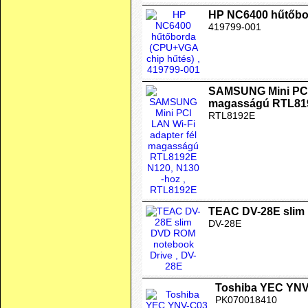
HP NC6400 hűtőbo
419799-001
SAMSUNG Mini PCI 
magasságú RTL819
RTL8192E
TEAC DV-28E slim
DV-28E
Toshiba YEC YNV
PK070018410