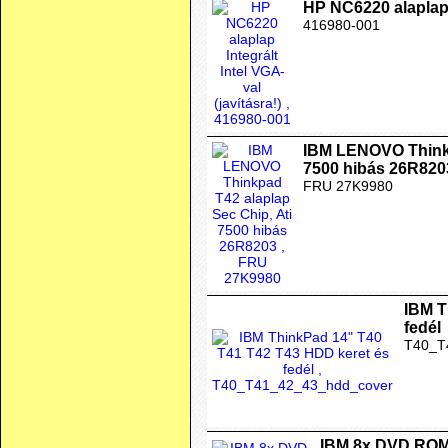
HP NC6220 alaplap I
416980-001
IBM LENOVO Thinkp
7500 hibás 26R820
FRU 27K9980
IBM T
fedél
T40_T
IBM 8x DVD ROM 