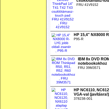
csuklótámasz-to
FRU 41V9152
HP 15,4" NX8000 R-
P95-R
IBM 8x DVD ROM 
notebookokhoz
FRU 39M3571
HP NC6110, NC6120,
VGA-val (javításra!)
378238-001