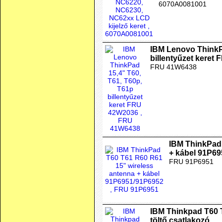
6070A0081001
IBM Lenovo ThinkP
billentyűzet keret
FRU 41W6438
IBM ThinkPad 
+ kábel 91P6
FRU 91P6951
IBM Thinkpad T60
töltő csatlakozó