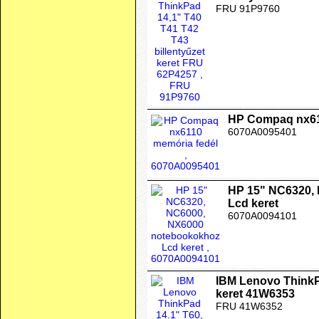
FRU 91P9760
HP Compaq nx61
6070A0095401
HP 15" NC6320,
Lcd keret
6070A0094101
IBM Lenovo ThinkPa
keret 41W6353
FRU 41W6352