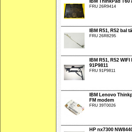
IBM ThinkPad T60 /
FRU 26R9414
IBM R51, R52 bal 
FRU 26R8295
IBM R51, R52 WIFI
91P9811
FRU 91P9811
IBM Lenovo Thinkp
FM modem
FRU 39T0026
HP nx7300 NW8440