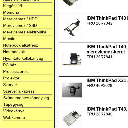
Kiegészítő
Memória
IBM ThinkPad T43 b
Merevlemez / HDD
FRU 26R7842
Merevlemez / SSD
Merevlemez elektronika
Monitor
Notebook alkatrész
IBM ThinkPad T40, 
Notebookok
merevlemez-keret
FRU 26R7841
Nyomtató kellékanyag
PC ház
Processzorok
Projektor
IBM ThinkPad X31 
Szerver
FRU 46P3028
Szerver alkatrész
Szünetmentes tápegység
Tápegység
IBM ThinkPad T43,
Videokártya
FRU 26R7840
Webkamera