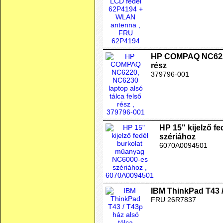
HP COMPAQ NC6220,
rész
379796-001
HP 15" kijelző f
szériához
6070A0094501
IBM ThinkPad T43 /
FRU 26R7837