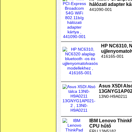
hálózati adapter ká
441090-001
HP NC6310, N
ujjlenyomato
416165-001
Asus X5DI Als
13GNYG1AP02
13N0-H9A0211
IBM Lenovo ThinkP
CPU hűtő
FRU 13N5182