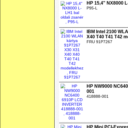
HP 15,4" NX8000 L-
P95-L
IBM Intel 2100 WL
X40 T40 T41 T42 m
FRU 91P7267
HP NW9000 NC640
001
418888-001
HP Mini PCI-Expre