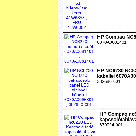
HP Compaq NC62
6070A0081401
HP NC8230 NC824
kábellel 6070A0
382680-001
HP Compaq nc6
kapcsolótábláv
379794-001