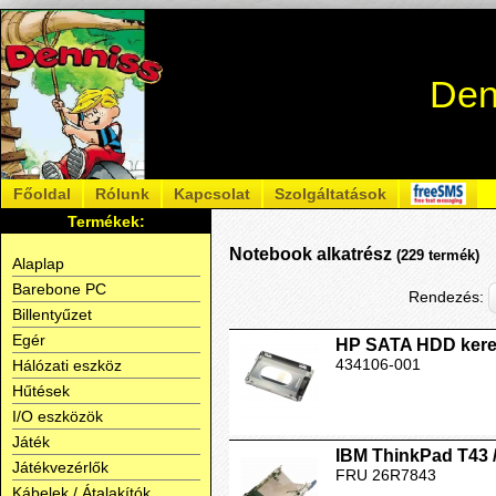
Den
Főoldal
Rólunk
Kapcsolat
Szolgáltatások
Termékek:
Notebook alkatrész
(229 termék)
Alaplap
Barebone PC
Rendezés:
Billentyűzet
Egér
HP SATA HDD kere
434106-001
Hálózati eszköz
Hűtések
I/O eszközök
Játék
IBM ThinkPad T43 
Játékvezérlők
FRU 26R7843
Kábelek / Átalakítók