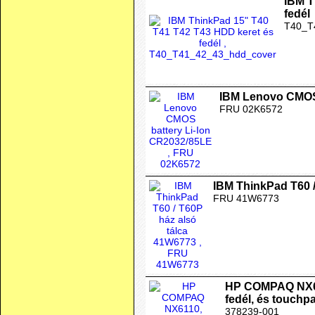
IBM T
fedél
T40_T
IBM Lenovo CMOS 
FRU 02K6572
IBM ThinkPad T60 /
FRU 41W6773
HP COMPAQ NX61
fedél, és touch
378239-001