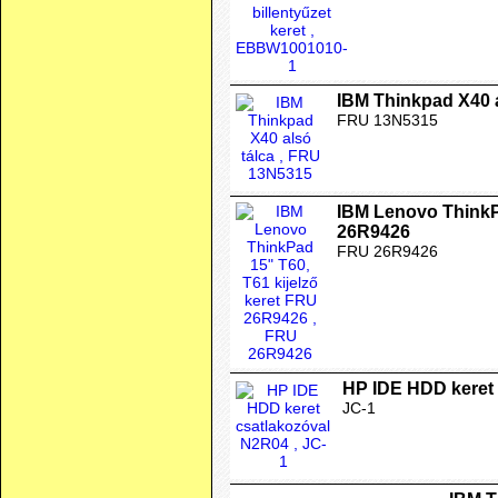
IBM Thinkpad X40 a
FRU 13N5315
IBM Lenovo ThinkPa
26R9426
FRU 26R9426
HP IDE HDD keret
JC-1