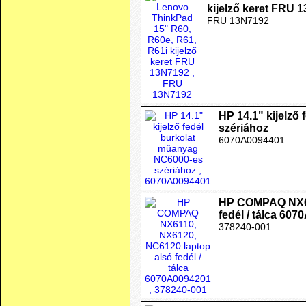
kijelző keret FRU 
FRU 13N7192
HP 14.1" kijelző
szériához
6070A0094401
HP COMPAQ NX61
fedél / tálca 60
378240-001