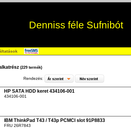
Denniss féle Sufnibót
áltatások
alkatrész
(229 termék)
Rendezés:
HP SATA HDD keret 434106-001
434106-001
IBM ThinkPad T43 / T43p PCMCI slot 91P8833
FRU 26R7843