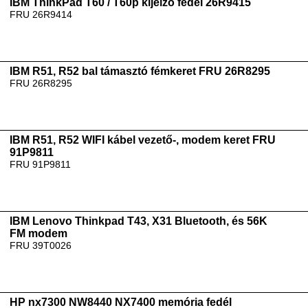
IBM ThinkPad T60 / T60p kijelző fedél 26R9415
FRU 26R9414
IBM R51, R52 bal támasztó fémkeret FRU 26R8295
FRU 26R8295
IBM R51, R52 WIFI kábel vezető-, modem keret FRU
91P9811
FRU 91P9811
IBM Lenovo Thinkpad T43, X31 Bluetooth, és 56K
FM modem
FRU 39T0026
HP nx7300 NW8440 NX7400 memória fedél