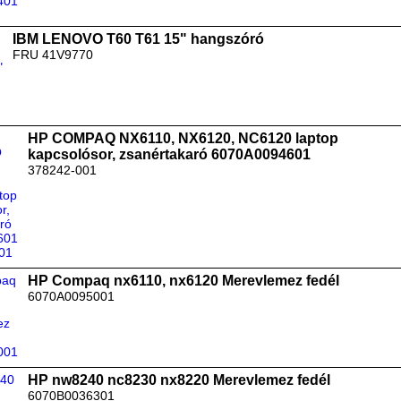
IBM LENOVO T60 T61 15" hangszóró
FRU 41V9770
HP COMPAQ NX6110, NX6120, NC6120 laptop
kapcsolósor, zsanértakaró 6070A0094601
378242-001
HP Compaq nx6110, nx6120 Merevlemez fedél
6070A0095001
HP nw8240 nc8230 nx8220 Merevlemez fedél
6070B0036301