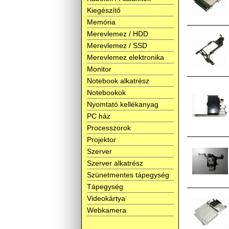
Kiegészítő
Memória
Merevlemez / HDD
Merevlemez / SSD
Merevlemez elektronika
Monitor
Notebook alkatrész
Notebookok
Nyomtató kellékanyag
PC ház
Processzorok
Projektor
Szerver
Szerver alkatrész
Szünetmentes tápegység
Tápegység
Videokártya
Webkamera