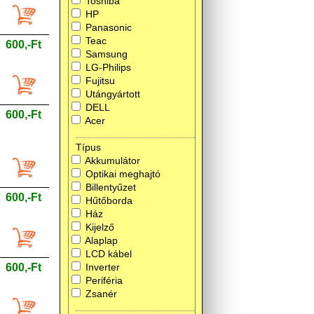
Toshiba
HP
Panasonic
Teac
600,-Ft
Samsung
LG-Philips
Fujitsu
Utángyártott
DELL
600,-Ft
Acer
Típus
Akkumulátor
Optikai meghajtó
Billentyűzet
600,-Ft
Hűtőborda
Ház
Kijelző
Alaplap
LCD kábel
600,-Ft
Inverter
Periféria
Zsanér