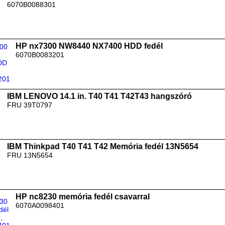
6070B0088301
HP nx7300 NW8440 NX7400 HDD fedél
6070B0083201
IBM LENOVO 14.1 in. T40 T41 T42T43 hangszóró
FRU 39T0797
IBM Thinkpad T40 T41 T42 Memória fedél 13N5654
FRU 13N5654
HP nc8230 memória fedél csavarral
6070A0098401