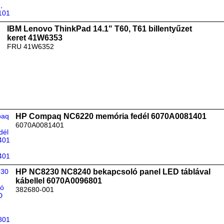
IBM Lenovo ThinkPad 14.1" T60, T61 billentyűzet
keret 41W6353
FRU 41W6352
HP Compaq NC6220 memória fedél 6070A0081401
6070A0081401
HP NC8230 NC8240 bekapcsoló panel LED táblával
kábellel 6070A0096801
382680-001