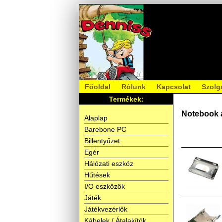
Főoldal
Rólunk
Kapcsolat
Szolg
Termékek:
Notebook 
Alaplap
Barebone PC
Billentyűzet
Egér
Hálózati eszköz
Hűtések
I/O eszközök
Játék
Játékvezérlők
Kábelek / Átalakítók