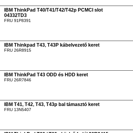
IBM ThinkPad T40/T41/T42/T42p PCMCI slot
04332TD3
FRU 91P8391
IBM Thinkpad T43, T43P kábelvezető keret
FRU 26R8915
IBM ThinkPad T43 ODD és HDD keret
FRU 26R7846
IBM T41, T42, T43, T43p bal támasztó keret
FRU 13N5407