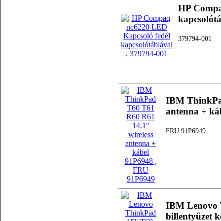
HP Compaq
kapcsolótá
379794-001
IBM ThinkPad
antenna + ká
FRU 91P6949
IBM Lenovo 
billentyűzet