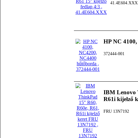
41.4E604.XXX
HP NC 4100,
372444-001
IBM Lenovo 
R61i kijelző
FRU 13N7192