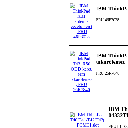
IBM ThinkPad
FRU 46P3028
IBM ThinkPa
takarólemez
FRU 26R7840
IBM Th
04332T
FRU 91P83