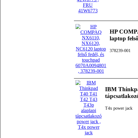
HP COMPA
laptop fel
378239-001
IBM Thinkpa
tápcsatlakoz
T4x power jack