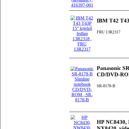
IBM T42 T43 
FRU 13R2317
Panasonic SR
CD/DVD-R
SR-8178-B
HP NC8430,
NX8420, vid