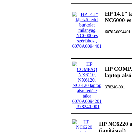
HP 14.1" k
NC6000-es 
6070A0094401
HP COMPA
laptop alsó
378240-001
HP NC6220 al
(javításra!)