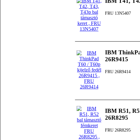
IBM T41, T42
FRU 13N5407
IBM ThinkPad
26R9415
FRU 26R9414
IBM R51, R52
26R8295
FRU 26R8295