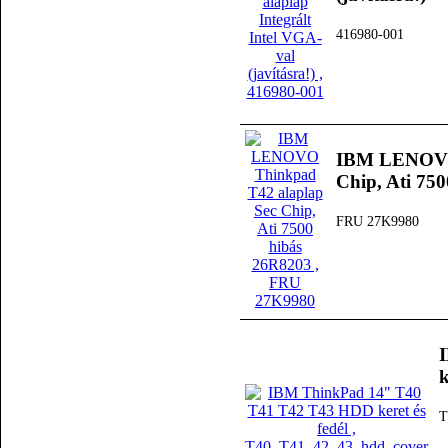
416980-001
IBM LENOVO 
Chip, Ati 75
FRU 27K9980
k
T