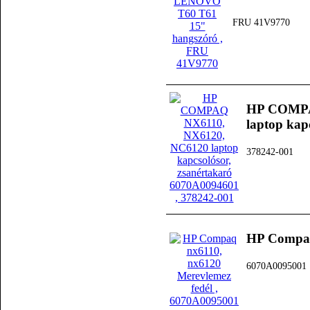
FRU 41V9770
HP COMPA
laptop kap
378242-001
HP Compaq
6070A0095001