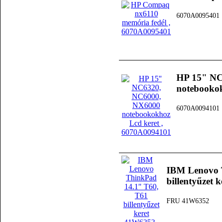
6070A0095401
HP 15" NC
notebookok
6070A0094101
IBM Lenovo 
billentyűzet 
FRU 41W6352