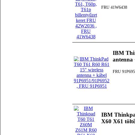
FRU 41W6438
IBM Thi
antenna
FRU 91P695
IBM Thinkp
X60 X61 töltő