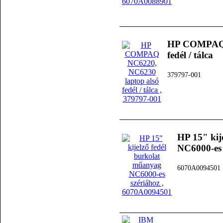
HP COMPAQ N
fedél / tálca
379797-001
HP 15" kij
NC6000-es 
6070A0094501