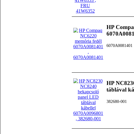
HP Compaq
6070A008
6070A0081401
HP NC8230
táblával k
382680-001