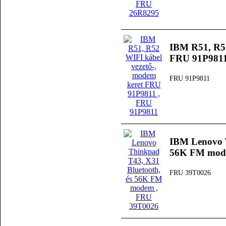
IBM R51, R52
FRU 91P981
FRU 91P9811
IBM Lenovo T
56K FM mo
FRU 39T0026