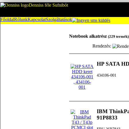
Denniss féle Sufnibót
Főoldal
Rólunk
Kapcsolat
Szolgáltatások
Notebook alkatrész
(229 termék)
Rendezés:
HP SATA HDD
434106-001
IBM ThinkPa
91P8833