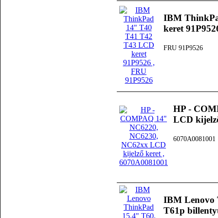
IBM ThinkPa
keret 91P952
FRU 91P9526
HP - COM
LCD kijelz
6070A0081001
IBM Lenovo 
T61p billent