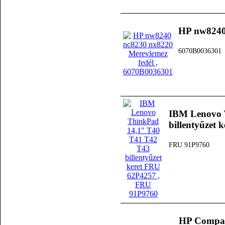
HP nw8240 
6070B0036301
IBM Lenovo 
billentyűzet
FRU 91P9760
HP Compaq