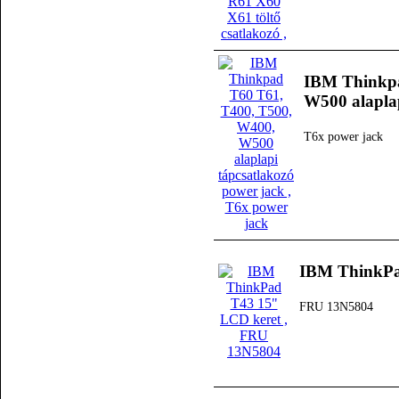
IBM Thinkpa
W500 alaplap
T6x power jack
IBM ThinkPa
FRU 13N5804