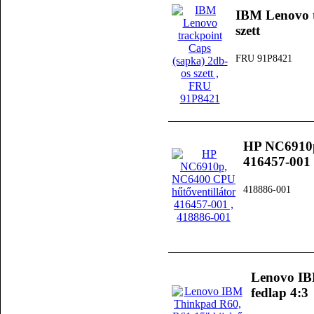
IBM Lenovo t
szett
FRU 91P8421
HP NC6910p
416457-001
418886-001
Lenovo IB
fedlap 4:3