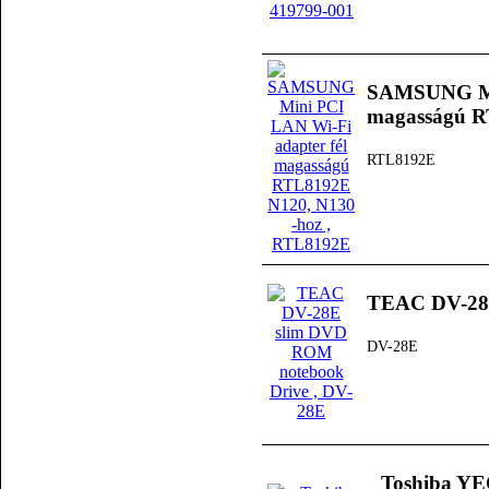
SAMSUNG Min
magasságú R
RTL8192E
TEAC DV-28E
DV-28E
Toshiba YE