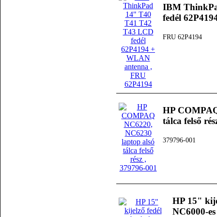
IBM ThinkPa
fedél 62P41
FRU 62P4194
HP COMPAQ N
tálca felső rés
379796-001
HP 15" kij
NC6000-es 