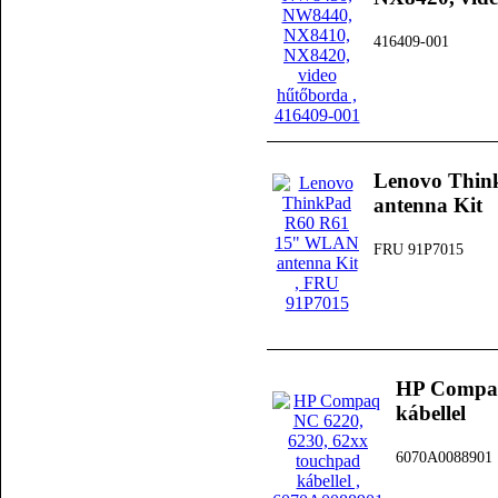
416409-001
Lenovo Thi
antenna Kit
FRU 91P7015
HP Compaq
kábellel
6070A0088901