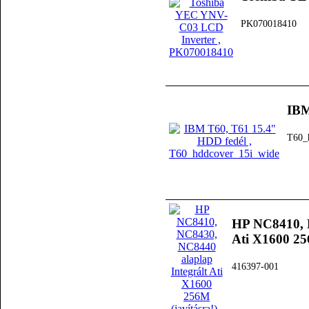
PK070018410
IBM
T60_
HP NC8410, N
Ati X1600 256
416397-001