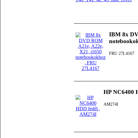
IBM 8x DV
notebooko
FRU 27L4167
HP NC6400 H
AM274I