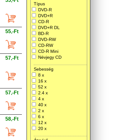
55,-Ft
Típus
DVD-R
DVD+R
CD-R
DVD+R DL
55,-Ft
BD-R
DVD-RW
CD-RW
CD-R Mini
Névjegy CD
57,-Ft
Sebesség
8 x
16 x
52 x
57,-Ft
2.4 x
4 x
40 x
2 x
6 x
58,-Ft
12 x
20 x