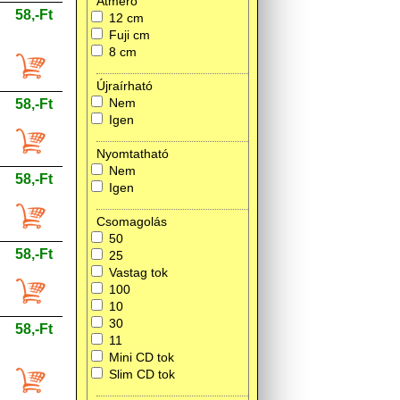
Átmérő
58,-Ft
12 cm
Fuji cm
8 cm
Újraírható
Nem
58,-Ft
Igen
Nyomtatható
Nem
58,-Ft
Igen
Csomagolás
50
58,-Ft
25
Vastag tok
100
10
30
58,-Ft
11
Mini CD tok
Slim CD tok