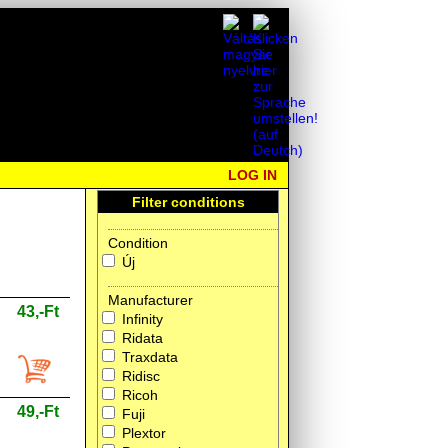
LOG IN
Filter conditions
Condition
Új
Manufacturer
43,-Ft
Infinity
Ridata
Traxdata
Ridisc
Ricoh
49,-Ft
Fuji
Plextor