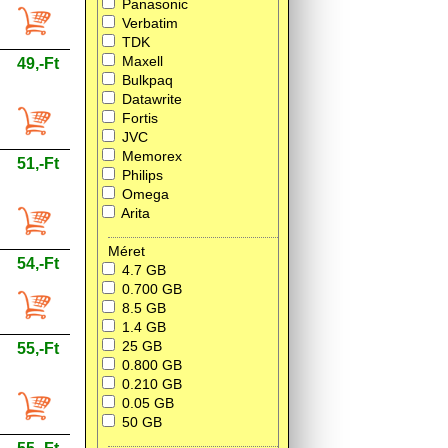
Panasonic
Verbatim
TDK
Maxell
49,-Ft
Bulkpaq
Datawrite
Fortis
JVC
Memorex
51,-Ft
Philips
Omega
Arita
Méret
54,-Ft
4.7 GB
0.700 GB
8.5 GB
1.4 GB
25 GB
55,-Ft
0.800 GB
0.210 GB
0.05 GB
50 GB