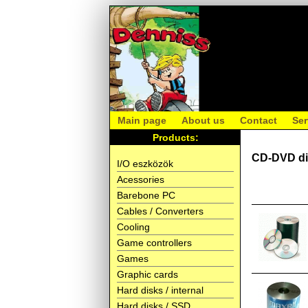
Main page
About us
Contact
Ser
Products:
CD-DVD d
I/O eszközök
Acessories
Barebone PC
Cables / Converters
Cooling
Game controllers
Games
Graphic cards
Hard disks / internal
Hard disks / SSD